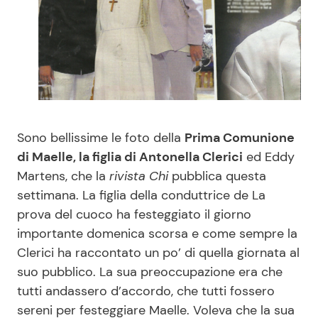
Benessere
Cucina e Ricette
Casa
Consigli di Cucina
Moda e Style
Dolci
Sono bellissime le foto della
Prima Comunione
Mondo Mamma
Le Ricette in TV
di Maelle, la figlia di Antonella Clerici
ed Eddy
Martens, che la
rivista Chi
pubblica questa
News benessere
Primi Piatti
settimana. La figlia della conduttrice de La
prova del cuoco ha festeggiato il giorno
Salute
Ricette Facili e Veloci
importante domenica scorsa e come sempre la
Clerici ha raccontato un po’ di quella giornata al
Viaggi e Turismo
Ricette Feste
suo pubblico. La sua preoccupazione era che
tutti andassero d’accordo, che tutti fossero
Festività
Ricette per Bambini
sereni per festeggiare Maelle. Voleva che la sua