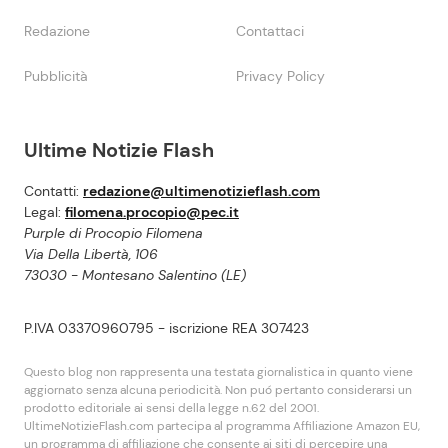
Redazione
Contattaci
Pubblicità
Privacy Policy
Ultime Notizie Flash
Contatti:
redazione@ultimenotizieflash.com
Legal:
filomena.procopio@pec.it
Purple di Procopio Filomena
Via Della Libertà, 106
73030 - Montesano Salentino (LE)
P.IVA 03370960795 - iscrizione REA 307423
Questo blog non rappresenta una testata giornalistica in quanto viene
aggiornato senza alcuna periodicità. Non puó pertanto considerarsi un
prodotto editoriale ai sensi della legge n.62 del 2001.
UltimeNotizieFlash.com partecipa al programma Affiliazione Amazon EU,
un programma di affiliazione che consente ai siti di percepire una