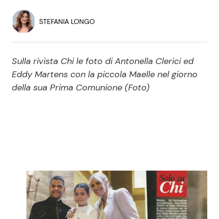
Economia
Fiction e Serie TV
STEFANIA LONGO
Persone Scomparse
Programmi TV
Sulla rivista Chi le foto di Antonella Clerici ed
Politica
Reality e Talent
Eddy Martens con la piccola Maelle nel giorno
della sua Prima Comunione (Foto)
Soap Opera
ShowBiz
Social News
News Cinema
News dal mondo
News Musica
News Spettacolo