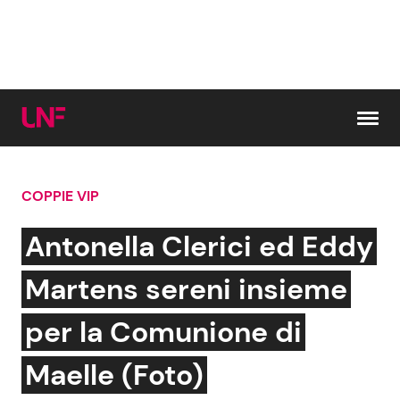
Vai al contenuto
COPPIE VIP
Cerca:
Antonella Clerici ed Eddy
News e Cronaca
Gossip e TV
Martens sereni insieme
Attualità Italiana
Bellezze VIP
per la Comunione di
Dal Mondo
Coppie VIP
Maelle (Foto)