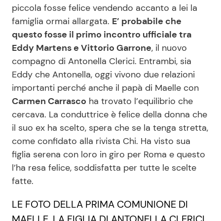
piccola fosse felice vendendo accanto a lei la
famiglia ormai allargata.
E’ probabile che
questo fosse il primo incontro ufficiale tra
Seguici
Eddy Martens e Vittorio Garrone
, il nuovo
compagno di Antonella Clerici. Entrambi, sia
Eddy che Antonella, oggi vivono due relazioni
importanti perché anche il papà di Maelle con
Info
Carmen Carrasco
ha trovato l’equilibrio che
Chi siamo
cercava. La conduttrice è felice della donna che
il suo ex ha scelto, spera che se la tenga stretta,
Disclaimer e Privacy
come confidato alla rivista Chi. Ha visto sua
Redazione
figlia serena con loro in giro per Roma e questo
Contattaci
l’ha resa felice, soddisfatta per tutte le scelte
fatte.
Pubblicità
Privacy Policy
LE FOTO DELLA PRIMA COMUNIONE DI
MAELLE, LA FIGLIA DI ANTONELLA CLERICI