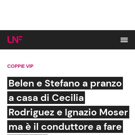
Vai al contenuto
COPPIE VIP
Cerca:
Belen e Stefano a pranzo
News e Cronaca
Gossip e TV
a casa di Cecilia
Attualità Italiana
Bellezze VIP
Rodriguez e Ignazio Moser
Dal Mondo
Coppie VIP
ma è il conduttore a fare