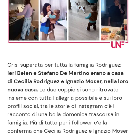
Benessere
Cucina e Ricette
Casa
Consigli di Cucina
Moda e Style
Dolci
Mondo Mamma
Le Ricette in TV
Crisi superata per tutta la famiglia Rodriguez:
ieri Belen e Stefano De Martino erano a casa
News benessere
Primi Piatti
di Cecilia Rodriguez e Ignazio Moser, nella loro
nuova casa.
Le due coppie si sono ritrovate
Salute
Ricette Facili e Veloci
insieme con tutta l’allegria possibile e sui loro
profili social, tra le storie di Instagram c’è il
Viaggi e Turismo
Ricette Feste
racconto di una bella domenica trascorsa in
famiglia. Più di tutto per i follower c’è la
Festività
Ricette per Bambini
conferma che Cecilia Rodriguez e Ignazio Moser