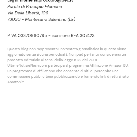
Legal:
filomena.procopio@pec.it
Purple di Procopio Filomena
Via Della Libertà, 106
73030 - Montesano Salentino (LE)
P.IVA 03370960795 - iscrizione REA 307423
Questo blog non rappresenta una testata giornalistica in quanto viene
aggiornato senza alcuna periodicità. Non puó pertanto considerarsi un
prodotto editoriale ai sensi della legge n.62 del 2001.
UltimeNotizieFlash.com partecipa al programma Affiliazione Amazon EU,
un programma di affiliazione che consente ai siti di percepire una
commissione pubblicitaria pubblicizzando e fornendo link diretti al sito
Amazon.it.