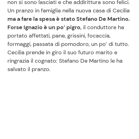
non si sono lasciati e che addirittura sono felici.
Un pranzo in famiglia nella nuova casa di Cecilia
ma a fare la spesa è stato Stefano De Martino.
Seguici
Forse Ignazio è un po’ pigro,
il conduttore ha
portato affettati, pane, grissini, focaccia,
formaggi, passata di pomodoro, un po’ di tutto.
Cecilia prende in giro il suo futuro marito e
Info
ringrazia il cognato: Stefano De Martino le ha
salvato il pranzo.
Chi siamo
Disclaimer e Privacy
Redazione
Contattaci
Pubblicità
Privacy Policy