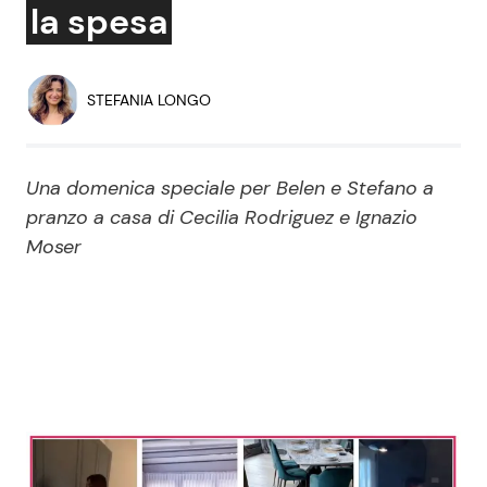
la spesa
Economia
Fiction e Serie TV
Persone Scomparse
Programmi TV
STEFANIA LONGO
Politica
Reality e Talent
Una domenica speciale per Belen e Stefano a
Soap Opera
pranzo a casa di Cecilia Rodriguez e Ignazio
Moser
ShowBiz
Social News
News Cinema
News dal mondo
News Musica
News Spettacolo