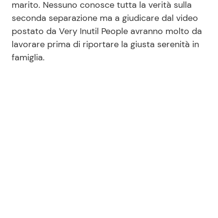
marito. Nessuno conosce tutta la verità sulla
seconda separazione ma a giudicare dal video
postato da Very Inutil People avranno molto da
Seguici
lavorare prima di riportare la giusta serenità in
famiglia.
Info
Chi siamo
Disclaimer e Privacy
Redazione
Contattaci
Pubblicità
Privacy Policy