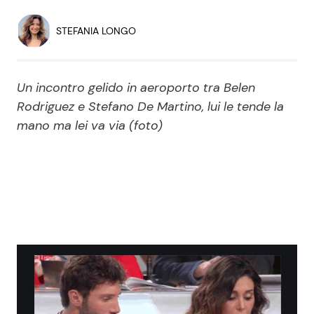
Economia
Fiction e Serie TV
STEFANIA LONGO
Persone Scomparse
Programmi TV
Un incontro gelido in aeroporto tra Belen
Politica
Reality e Talent
Rodriguez e Stefano De Martino, lui le tende la
mano ma lei va via (foto)
Soap Opera
ShowBiz
Social News
News Cinema
News dal mondo
News Musica
News Spettacolo