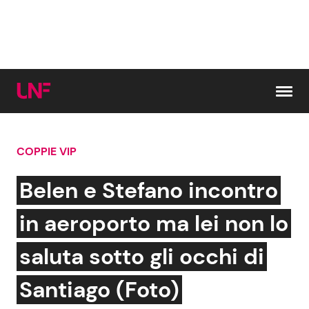
Vai al contenuto
COPPIE VIP
Cerca:
Belen e Stefano incontro
News e Cronaca
Gossip e TV
in aeroporto ma lei non lo
Attualità Italiana
Bellezze VIP
saluta sotto gli occhi di
Dal Mondo
Coppie VIP
Santiago (Foto)