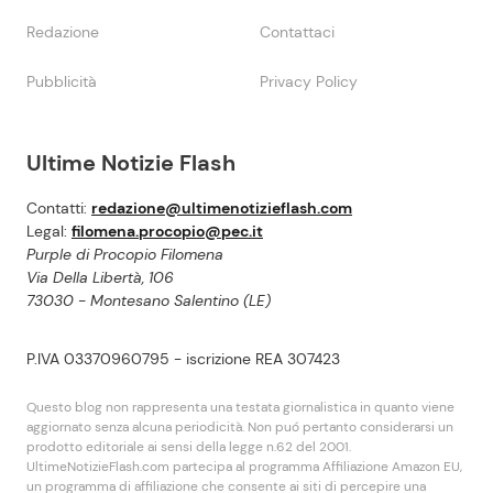
Redazione
Contattaci
Pubblicità
Privacy Policy
Ultime Notizie Flash
Contatti:
redazione@ultimenotizieflash.com
Legal:
filomena.procopio@pec.it
Purple di Procopio Filomena
Via Della Libertà, 106
73030 - Montesano Salentino (LE)
P.IVA 03370960795 - iscrizione REA 307423
Questo blog non rappresenta una testata giornalistica in quanto viene
aggiornato senza alcuna periodicità. Non puó pertanto considerarsi un
prodotto editoriale ai sensi della legge n.62 del 2001.
UltimeNotizieFlash.com partecipa al programma Affiliazione Amazon EU,
un programma di affiliazione che consente ai siti di percepire una