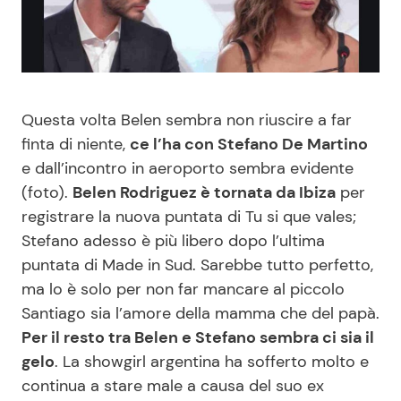
Benessere
Cucina e Ricette
Casa
Consigli di Cucina
Questa volta Belen sembra non riuscire a far
Moda e Style
Dolci
finta di niente,
ce l’ha con Stefano De Martino
e dall’incontro in aeroporto sembra evidente
Mondo Mamma
Le Ricette in TV
(foto).
Belen Rodriguez è tornata da Ibiza
per
registrare la nuova puntata di Tu si que vales;
News benessere
Primi Piatti
Stefano adesso è più libero dopo l’ultima
puntata di Made in Sud. Sarebbe tutto perfetto,
Salute
Ricette Facili e Veloci
ma lo è solo per non far mancare al piccolo
Santiago sia l’amore della mamma che del papà.
Viaggi e Turismo
Ricette Feste
Per il resto tra Belen e Stefano sembra ci sia il
gelo
. La showgirl argentina ha sofferto molto e
Festività
Ricette per Bambini
continua a stare male a causa del suo ex