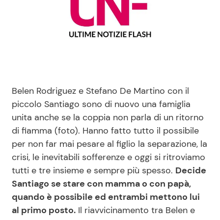
Benessere
Cucina e Ricette
Casa
Consigli di Cucina
Moda e Style
Dolci
Belen Rodriguez e Stefano De Martino con il
Mondo Mamma
Le Ricette in TV
piccolo Santiago sono di nuovo una famiglia
unita anche se la coppia non parla di un ritorno
News benessere
Primi Piatti
di fiamma (foto). Hanno fatto tutto il possibile
per non far mai pesare al figlio la separazione, la
Salute
Ricette Facili e Veloci
crisi, le inevitabili sofferenze e oggi si ritroviamo
tutti e tre insieme e sempre più spesso.
Decide
Viaggi e Turismo
Ricette Feste
Santiago se stare con mamma o con papà,
quando è possibile ed entrambi mettono lui
Festività
Ricette per Bambini
al primo posto.
Il riavvicinamento tra Belen e