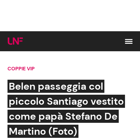
Vai al contenuto
COPPIE VIP
Cerca:
Belen passeggia col
News e Cronaca
Gossip e TV
piccolo Santiago vestito
Attualità Italiana
Bellezze VIP
come papà Stefano De
Dal Mondo
Coppie VIP
Martino (Foto)