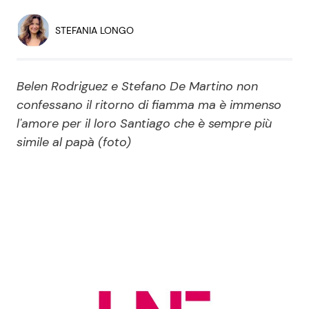
Economia
Fiction e Serie TV
STEFANIA LONGO
Persone Scomparse
Programmi TV
Belen Rodriguez e Stefano De Martino non
Politica
Reality e Talent
confessano il ritorno di fiamma ma è immenso
l'amore per il loro Santiago che è sempre più
Soap Opera
simile al papà (foto)
ShowBiz
Social News
News Cinema
News dal mondo
News Musica
News Spettacolo