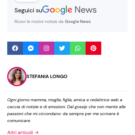
Seguici su
Seguici
Ricevi le nostre notizie da
Google News
Info
Chi siamo
STEFANIA LONGO
Disclaimer e Privacy
Redazione
Ogni giorno mamma, moglie, figlia, amica e redattrice web a
Contattaci
caccia di notizie e di emozioni. Dal gossip che non mente alle
Pubblicità
passioni che mi circondano: da sempre per me scrivere è
comunicare.
Privacy Policy
Altri articoli →