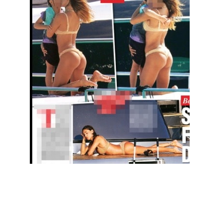
Economia
Fiction e Serie TV
Persone Scomparse
Programmi TV
Politica
Reality e Talent
Soap Opera
ShowBiz
Social News
News Cinema
News dal mondo
News Musica
News Spettacolo