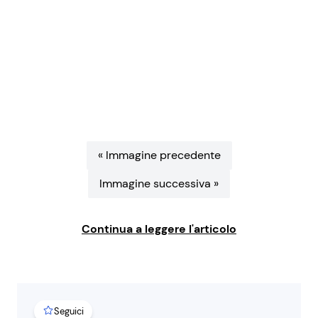
Benessere
Cucina e Ricette
Casa
Consigli di Cucina
Moda e Style
Dolci
Mondo Mamma
Le Ricette in TV
« Immagine precedente
News benessere
Primi Piatti
Immagine successiva »
Salute
Ricette Facili e Veloci
Continua a leggere l'articolo
Viaggi e Turismo
Ricette Feste
Festività
Ricette per Bambini
Seguici