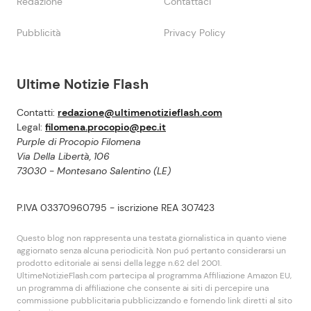
Redazione
Contattaci
Pubblicità
Privacy Policy
Ultime Notizie Flash
Contatti:
redazione@ultimenotizieflash.com
Legal:
filomena.procopio@pec.it
Purple di Procopio Filomena
Via Della Libertà, 106
73030 - Montesano Salentino (LE)
P.IVA 03370960795 - iscrizione REA 307423
Questo blog non rappresenta una testata giornalistica in quanto viene
aggiornato senza alcuna periodicità. Non puó pertanto considerarsi un
prodotto editoriale ai sensi della legge n.62 del 2001.
UltimeNotizieFlash.com partecipa al programma Affiliazione Amazon EU,
un programma di affiliazione che consente ai siti di percepire una
commissione pubblicitaria pubblicizzando e fornendo link diretti al sito