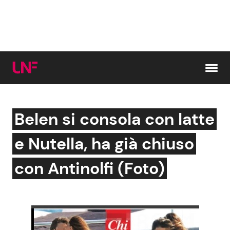
Vai al contenuto
Belen si consola con latte
Cerca:
e Nutella, ha già chiuso
News e Cronaca
Gossip e TV
con Antinolfi (Foto)
Attualità Italiana
Bellezze VIP
Dal Mondo
Coppie VIP