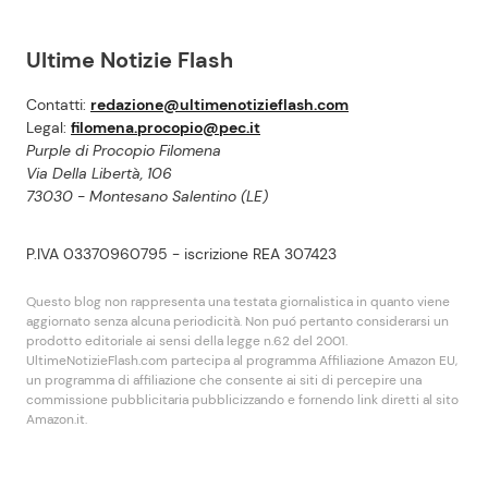
Ultime Notizie Flash
Contatti:
redazione@ultimenotizieflash.com
Legal:
filomena.procopio@pec.it
Purple di Procopio Filomena
Via Della Libertà, 106
73030 - Montesano Salentino (LE)
P.IVA 03370960795 - iscrizione REA 307423
Questo blog non rappresenta una testata giornalistica in quanto viene
aggiornato senza alcuna periodicità. Non puó pertanto considerarsi un
prodotto editoriale ai sensi della legge n.62 del 2001.
UltimeNotizieFlash.com partecipa al programma Affiliazione Amazon EU,
un programma di affiliazione che consente ai siti di percepire una
commissione pubblicitaria pubblicizzando e fornendo link diretti al sito
Amazon.it.