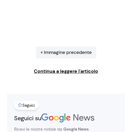
Benessere
Cucina e Ricette
Casa
Consigli di Cucina
Moda e Style
Dolci
« Immagine precedente
Mondo Mamma
Le Ricette in TV
Continua a leggere l'articolo
News benessere
Primi Piatti
Salute
Ricette Facili e Veloci
Seguici
Viaggi e Turismo
Ricette Feste
Seguici su
Festività
Ricette per Bambini
Ricevi le nostre notizie da
Google News