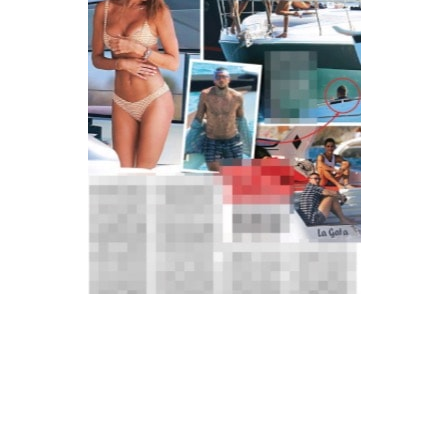
Economia
Fiction e Serie TV
Persone Scomparse
Programmi TV
Politica
Reality e Talent
Soap Opera
ShowBiz
Social News
News Cinema
News dal mondo
News Musica
News Spettacolo