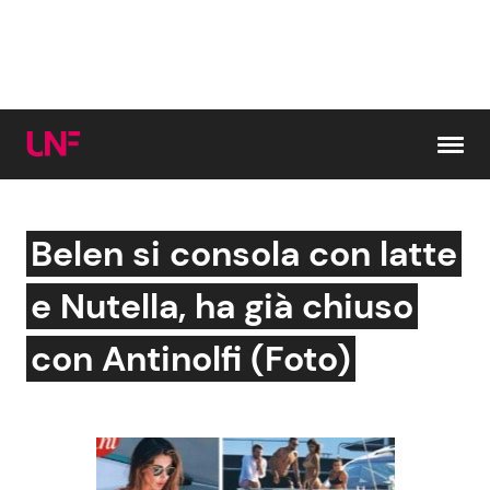
Vai al contenuto
Belen si consola con latte
Cerca:
e Nutella, ha già chiuso
News e Cronaca
Gossip e TV
con Antinolfi (Foto)
Attualità Italiana
Bellezze VIP
Dal Mondo
Coppie VIP