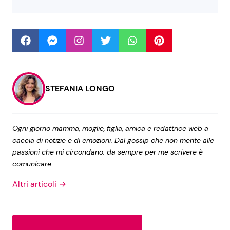
Seguici
STEFANIA LONGO
Info
Chi siamo
Ogni giorno mamma, moglie, figlia, amica e redattrice web a
Disclaimer e Privacy
caccia di notizie e di emozioni. Dal gossip che non mente alle
Redazione
passioni che mi circondano: da sempre per me scrivere è
comunicare.
Contattaci
Altri articoli →
Pubblicità
Privacy Policy