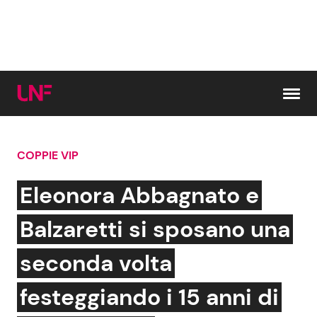
Vai al contenuto
COPPIE VIP
Cerca:
Eleonora Abbagnato e
News e Cronaca
Gossip e TV
Balzaretti si sposano una
Attualità Italiana
Bellezze VIP
seconda volta
Dal Mondo
Coppie VIP
festeggiando i 15 anni di