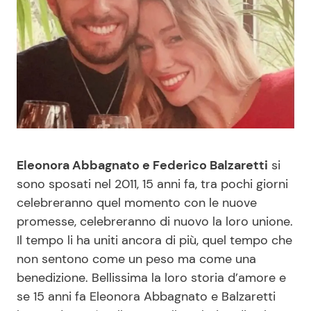
Benessere
Cucina e Ricette
Casa
Consigli di Cucina
Moda e Style
Dolci
Mondo Mamma
Le Ricette in TV
Eleonora Abbagnato e Federico Balzaretti
si
News benessere
Primi Piatti
sono sposati nel 2011, 15 anni fa, tra pochi giorni
celebreranno quel momento con le nuove
Salute
Ricette Facili e Veloci
promesse, celebreranno di nuovo la loro unione.
Il tempo li ha uniti ancora di più, quel tempo che
Viaggi e Turismo
Ricette Feste
non sentono come un peso ma come una
benedizione. Bellissima la loro storia d’amore e
Festività
Ricette per Bambini
se 15 anni fa Eleonora Abbagnato e Balzaretti