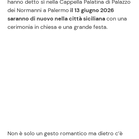
hanno detto sì nella Cappella Palatina di Palazzo
dei Normanni a Palermo
il 13 giugno 2026
saranno di nuovo nella città siciliana
con una
Seguici
cerimonia in chiesa e una grande festa.
Info
Chi siamo
Disclaimer e Privacy
Redazione
Contattaci
Pubblicità
Privacy Policy
Non è solo un gesto romantico ma dietro c’è