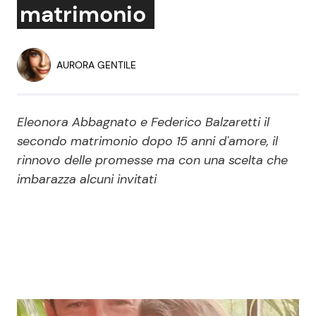
matrimonio
Economia
Fiction e Serie TV
Persone Scomparse
Programmi TV
AURORA GENTILE
Politica
Reality e Talent
Eleonora Abbagnato e Federico Balzaretti il
Soap Opera
secondo matrimonio dopo 15 anni d'amore, il
rinnovo delle promesse ma con una scelta che
imbarazza alcuni invitati
ShowBiz
Social News
News Cinema
News dal mondo
News Musica
News Spettacolo