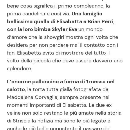
bene cosa significa il primo compleanno, la
prima candelina e così via.
Una famiglia
Seguici
bellissima quella di Elisabetta e Brian Perri,
con la loro bimba Skyler Eva
un mondo
d’amore che la showgirl mostra ogni volta che
desidera per non perdere mai il contatto con i
Info
fan. Elisabetta evita di mostrare del tutto il
volto della piccola che deve essere davvero uno
Chi siamo
splendore.
Disclaimer e Privacy
L’enorme palloncino a forma di 1 messo nel
Redazione
salotto
, la torta tutta gialla fotografata da
Contattaci
Maddalena Corvaglia, sempre presente nei
momenti importanti di Elisabetta. Le due ex
Pubblicità
veline non solo restano le più amate nella storia
Privacy Policy
di Striscia la notizia ma sono le più legate e
anche le più belle nonostante il passare del