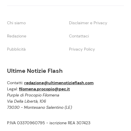
Chi siamo
Disclaimer e Privacy
Redazione
Contattaci
Pubblicità
Privacy Policy
Ultime Notizie Flash
Contatti:
redazione@ultimenotizieflash.com
Legal:
filomena.procopio@pec.it
Purple di Procopio Filomena
Via Della Libertà, 106
73030 - Montesano Salentino (LE)
P.IVA 03370960795 - iscrizione REA 307423