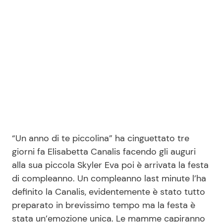
Benessere
Cucina e Ricette
Casa
Consigli di Cucina
Moda e Style
Dolci
Mondo Mamma
Le Ricette in TV
News benessere
Primi Piatti
“Un anno di te piccolina” ha cinguettato tre
giorni fa Elisabetta Canalis facendo gli auguri
Salute
Ricette Facili e Veloci
alla sua piccola Skyler Eva poi è arrivata la festa
di compleanno. Un compleanno last minute l’ha
Viaggi e Turismo
Ricette Feste
definito la Canalis, evidentemente è stato tutto
preparato in brevissimo tempo ma la festa è
Festività
Ricette per Bambini
stata un’emozione unica. Le mamme capiranno