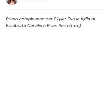
Economia
Fiction e Serie TV
Persone Scomparse
Programmi TV
Primo compleanno per Skyler Eva la figlia di
Elisabetta Canalis e Brian Perri (foto)
Politica
Reality e Talent
Soap Opera
ShowBiz
Social News
News Cinema
News dal mondo
News Musica
News Spettacolo