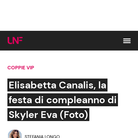
Vai al contenuto
COPPIE VIP
Cerca:
Elisabetta Canalis, la
News e Cronaca
Gossip e TV
festa di compleanno di
Attualità Italiana
Bellezze VIP
Skyler Eva (Foto)
Dal Mondo
Coppie VIP
STEFANIA LONGO