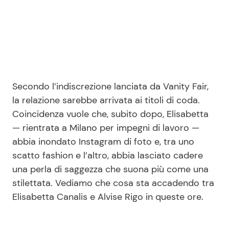
Seguici
Secondo l’indiscrezione lanciata da Vanity Fair,
Info
la relazione sarebbe arrivata ai titoli di coda.
Coincidenza vuole che, subito dopo, Elisabetta
Chi siamo
— rientrata a Milano per impegni di lavoro —
Disclaimer e Privacy
abbia inondato Instagram di foto e, tra uno
Redazione
scatto fashion e l’altro, abbia lasciato cadere
una perla di saggezza che suona più come una
Contattaci
stilettata. Vediamo che cosa sta accadendo tra
Pubblicità
Elisabetta Canalis e Alvise Rigo in queste ore.
Privacy Policy