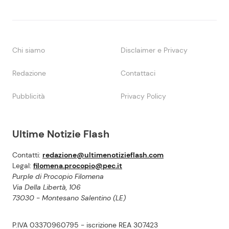
Chi siamo
Disclaimer e Privacy
Redazione
Contattaci
Pubblicità
Privacy Policy
Ultime Notizie Flash
Contatti:
redazione@ultimenotizieflash.com
Legal:
filomena.procopio@pec.it
Purple di Procopio Filomena
Via Della Libertà, 106
73030 - Montesano Salentino (LE)
P.IVA 03370960795 - iscrizione REA 307423