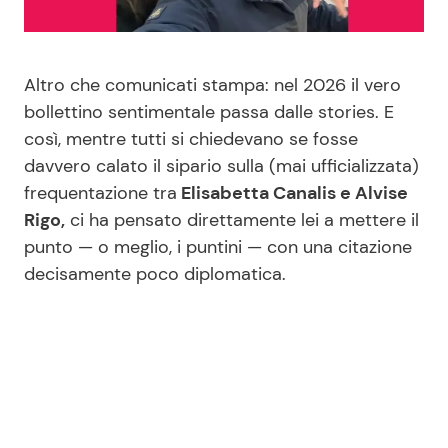
Benessere
Cucina e Ricette
Casa
Consigli di Cucina
Altro che comunicati stampa: nel 2026 il vero
bollettino sentimentale passa dalle stories. E
così, mentre tutti si chiedevano se fosse
Moda e Style
Dolci
davvero calato il sipario sulla (mai ufficializzata)
frequentazione tra
Elisabetta Canalis e Alvise
Mondo Mamma
Le Ricette in TV
Rigo,
ci ha pensato direttamente lei a mettere il
punto — o meglio, i puntini — con una citazione
News benessere
Primi Piatti
decisamente poco diplomatica.
Salute
Ricette Facili e Veloci
Viaggi e Turismo
Ricette Feste
Festività
Ricette per Bambini