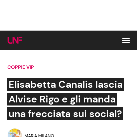
Vai al contenuto
COPPIE VIP
Cerca:
Elisabetta Canalis lascia
News e Cronaca
Gossip e TV
Alvise Rigo e gli manda
Attualità Italiana
Bellezze VIP
una frecciata sui social?
Dal Mondo
Coppie VIP
MARIA MILANO