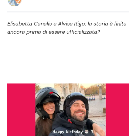
Economia
Fiction e Serie TV
Persone Scomparse
Programmi TV
Elisabetta Canalis e Alvise Rigo: la storia è finita
ancora prima di essere ufficializzata?
Politica
Reality e Talent
Soap Opera
ShowBiz
Social News
News Cinema
News dal mondo
News Musica
News Spettacolo