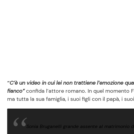
“
C’è un video in cui lei non trattiene l’emozione q
fianco”
confida l’attore romano. In quel momento F
ma tutta la sua famiglia, i suoi figli con il papà, i s
Sonia Bruganelli grande assente al matrimonio d