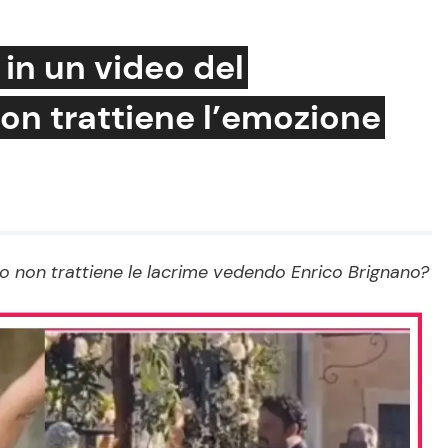
 in un video del
on trattiene l’emozione
Cucina e Ricette
Consigli di Cucina
Dolci
Le Ricette in TV
o non trattiene le lacrime vedendo Enrico Brignano?
Primi Piatti
Ricette Facili e Veloci
Ricette Feste
Ricette per Bambini