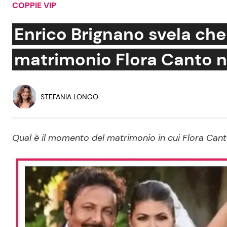
COPPIE VIP
Soap Opera
Enrico Brignano svela che
matrimonio Flora Canto n
Social News
Benessere
News dal mondo
Casa
STEFANIA LONGO
Moda e Style
Mondo Mamma
Qual è il momento del matrimonio in cui Flora Cant
News benessere
Salute
Viaggi e Turismo
Festività