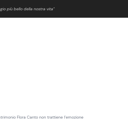
gio più bello della nostra vita”
ShowBiz
News Cinema
News Musica
News Spettacolo
trimonio Flora Canto non trattiene l’emozione