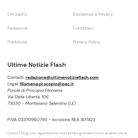
Chi siamo
Disclaimer e Privacy
Redazione
Contattaci
Pubblicità
Privacy Policy
Ultime Notizie Flash
Contatti:
redazione@ultimenotizieflash.com
Legal:
filomena.procopio@pec.it
Purple di Procopio Filomena
Via Della Libertà, 106
73030 - Montesano Salentino (LE)
P.IVA 03370960795 - iscrizione REA 307423
Questo blog non rappresenta una testata giornalistica in quanto viene