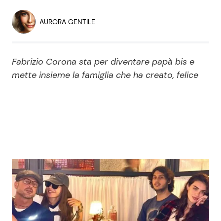
Economia
Fiction e Serie TV
AURORA GENTILE
Persone Scomparse
Programmi TV
Fabrizio Corona sta per diventare papà bis e
Politica
Reality e Talent
mette insieme la famiglia che ha creato, felice
Soap Opera
ShowBiz
Social News
News Cinema
News dal mondo
News Musica
News Spettacolo