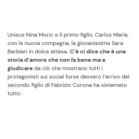
Seguici
Unisce Nina Moric e il primo figlio, Carlos Maria,
con la nuova compagna, la giovanissima Sara
Barbieri in dolce attesa.
C’è ci dice che è una
Info
storia d’amore che non fa bene ma a
giudicare
da ciò che mostrano tutti i
Chi siamo
protagonisti sui social forse davvero l’arrivo del
Disclaimer e Privacy
secondo figlio di Fabrizio Corona ha sistemato
Redazione
tutto.
Contattaci
Pubblicità
Privacy Policy