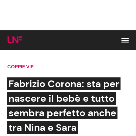
Vai al contenuto
COPPIE VIP
Cerca:
Fabrizio Corona: sta per
News e Cronaca
Gossip e TV
nascere il bebè e tutto
Attualità Italiana
Bellezze VIP
sembra perfetto anche
Dal Mondo
Coppie VIP
tra Nina e Sara