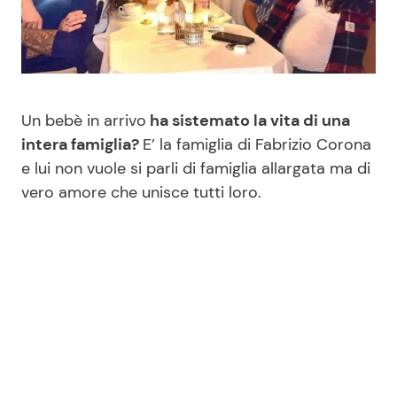
Benessere
Cucina e Ricette
Casa
Consigli di Cucina
Un bebè in arrivo
ha sistemato la vita di una
Moda e Style
Dolci
intera famiglia?
E’ la famiglia di Fabrizio Corona
e lui non vuole si parli di famiglia allargata ma di
Mondo Mamma
Le Ricette in TV
vero amore che unisce tutti loro.
News benessere
Primi Piatti
Salute
Ricette Facili e Veloci
Viaggi e Turismo
Ricette Feste
Festività
Ricette per Bambini