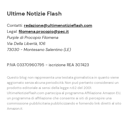
Ultime Notizie Flash
Contatti:
redazione@ultimenotizieflash.com
Legal:
filomena.procopio@pec.it
Purple di Procopio Filomena
Via Della Libertà, 106
73030 - Montesano Salentino (LE)
P.IVA 03370960795 - iscrizione REA 307423
Questo blog non rappresenta una testata giornalistica in quanto viene
aggiornato senza alcuna periodicità. Non puó pertanto considerarsi un
prodotto editoriale ai sensi della legge n.62 del 2001.
UltimeNotizieFlash.com partecipa al programma Affiliazione Amazon EU,
un programma di affiliazione che consente ai siti di percepire una
commissione pubblicitaria pubblicizzando e fornendo link diretti al sito
Amazon.it.