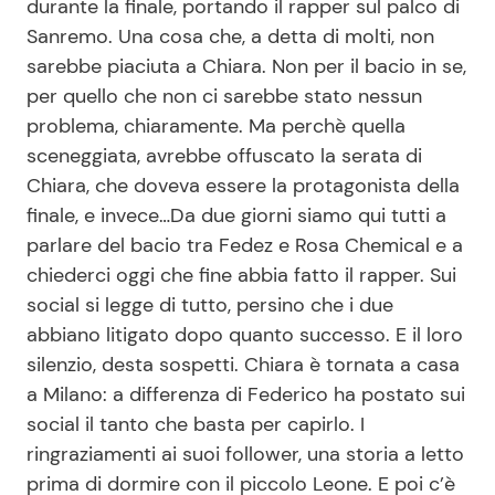
durante la finale, portando il rapper sul palco di
Sanremo. Una cosa che, a detta di molti, non
sarebbe piaciuta a Chiara. Non per il bacio in se,
Seguici
per quello che non ci sarebbe stato nessun
problema, chiaramente. Ma perchè quella
sceneggiata, avrebbe offuscato la serata di
Chiara, che doveva essere la protagonista della
Info
finale, e invece…Da due giorni siamo qui tutti a
parlare del bacio tra Fedez e Rosa Chemical e a
Chi siamo
chiederci oggi che fine abbia fatto il rapper. Sui
Disclaimer e Privacy
social si legge di tutto, persino che i due
Redazione
abbiano litigato dopo quanto successo. E il loro
silenzio, desta sospetti. Chiara è tornata a casa
Contattaci
a Milano: a differenza di Federico ha postato sui
Pubblicità
social il tanto che basta per capirlo. I
Privacy Policy
ringraziamenti ai suoi follower, una storia a letto
prima di dormire con il piccolo Leone. E poi c’è