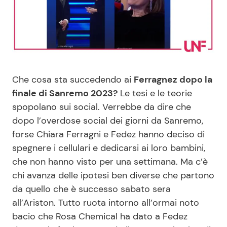
Benessere
Cucina e Ricette
Casa
Consigli di Cucina
Moda e Style
Dolci
Che cosa sta succedendo ai
Ferragnez dopo la
finale di Sanremo 2023?
Le tesi e le teorie
Mondo Mamma
Le Ricette in TV
spopolano sui social. Verrebbe da dire che
dopo l’overdose social dei giorni da Sanremo,
News benessere
Primi Piatti
forse Chiara Ferragni e Fedez hanno deciso di
spegnere i cellulari e dedicarsi ai loro bambini,
Salute
Ricette Facili e Veloci
che non hanno visto per una settimana. Ma c’è
chi avanza delle ipotesi ben diverse che partono
Viaggi e Turismo
Ricette Feste
da quello che è successo sabato sera
all’Ariston. Tutto ruota intorno all’ormai noto
Festività
Ricette per Bambini
bacio che Rosa Chemical ha dato a Fedez