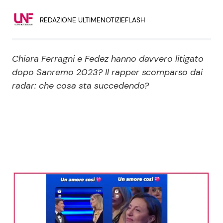
Economia
Fiction e Serie TV
REDAZIONE ULTIMENOTIZIEFLASH
Persone Scomparse
Programmi TV
Chiara Ferragni e Fedez hanno davvero litigato
Politica
Reality e Talent
dopo Sanremo 2023? Il rapper scomparso dai
radar: che cosa sta succedendo?
Soap Opera
ShowBiz
Social News
News Cinema
News dal mondo
News Musica
News Spettacolo