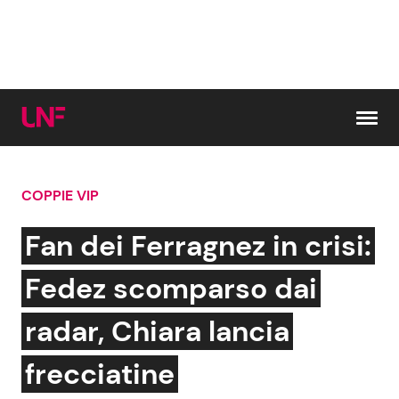
Vai al contenuto
COPPIE VIP
Cerca:
Fan dei Ferragnez in crisi:
News e Cronaca
Gossip e TV
Fedez scomparso dai
Attualità Italiana
Bellezze VIP
radar, Chiara lancia
Dal Mondo
Coppie VIP
frecciatine