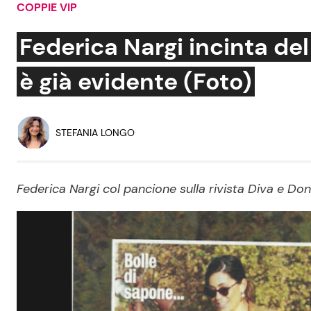
COPPIE VIP
Soap Opera
Federica Nargi incinta del
è già evidente (Foto)
Social News
Benessere
News dal mondo
Casa
STEFANIA LONGO
Moda e Style
Mondo Mamma
Federica Nargi col pancione sulla rivista Diva e Don
News benessere
Salute
Viaggi e Turismo
Festività