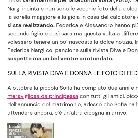
mese
sarà mamma per la seconda volta (Foto).
La
Nargi incinta e non sono le vecchie foto della dolce 
la sorella maggiore e la gioia in casa del calciatore 
si sta realizzando.
Federica e Alessandro hanno più
secondo figlio e così sarà ma questa volta a diffe
volessero tenere un po’ nascosta la dolce notizia. I
Federica Nargi col pancione sulla rivista Diva e Do
sospetto ma un bel ventre arrotondato.
SULLA RIVISTA DIVA E DONNA LE FOTO DI F
A ottobre la piccola Sofia ha compiuto due anni 
meravigliosa da principessa
con tutti gli amici, picc
dell’annuncio del matrimonio, adesso che Sofia ha l’
attendere ancora, c’è un’altra cicogna in arrivo.