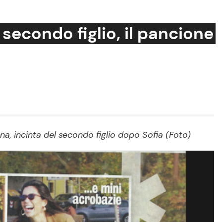
 secondo figlio, il pancione
Cucina e Ricette
Consigli di Cucina
Dolci
Le Ricette in TV
na, incinta del secondo figlio dopo Sofia (Foto)
Primi Piatti
Ricette Facili e Veloci
Ricette Feste
Ricette per Bambini