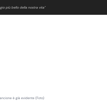
gio più bello della nostra vita”
ShowBiz
News Cinema
News Musica
News Spettacolo
pancione è già evidente (Foto)