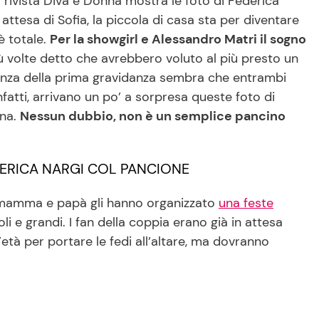
 rivista Diva e Donna mostra le foto di Federica
attesa di Sofia, la piccola di casa sta per diventare
è totale.
Per la showgirl e Alessandro Matri il sogno
 volte detto che avrebbero voluto al più presto un
renza della prima gravidanza sembra che entrambi
nfatti, arrivano un po’ a sorpresa queste foto di
nna.
Nessun dubbio, non è un semplice pancino
EDERICA NARGI COL PANCIONE
e mamma e papà gli hanno organizzato
una feste
oli e grandi. I fan della coppia erano già in attesa
età per portare le fedi all’altare, ma dovranno