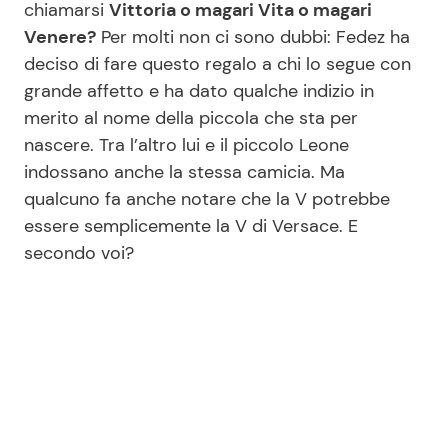
chiamarsi
Vittoria o magari Vita o magari
Venere?
Per molti non ci sono dubbi: Fedez ha
deciso di fare questo regalo a chi lo segue con
Seguici
grande affetto e ha dato qualche indizio in
merito al nome della piccola che sta per
nascere. Tra l’altro lui e il piccolo Leone
indossano anche la stessa camicia. Ma
Info
qualcuno fa anche notare che la V potrebbe
essere semplicemente la V di Versace. E
Chi siamo
secondo voi?
Disclaimer e Privacy
Redazione
Contattaci
Pubblicità
Privacy Policy