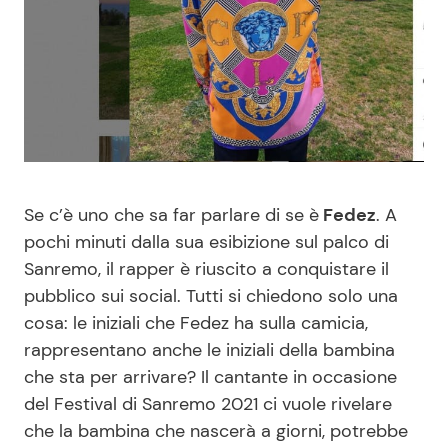
Benessere
Cucina e Ricette
Casa
Consigli di Cucina
Moda e Style
Dolci
Mondo Mamma
Le Ricette in TV
Se c’è uno che sa far parlare di se è
Fedez
. A
pochi minuti dalla sua esibizione sul palco di
News benessere
Primi Piatti
Sanremo, il rapper è riuscito a conquistare il
pubblico sui social. Tutti si chiedono solo una
Salute
Ricette Facili e Veloci
cosa: le iniziali che Fedez ha sulla camicia,
rappresentano anche le iniziali della bambina
Viaggi e Turismo
Ricette Feste
che sta per arrivare? Il cantante in occasione
del Festival di Sanremo 2021 ci vuole rivelare
Festività
Ricette per Bambini
che la bambina che nascerà a giorni, potrebbe