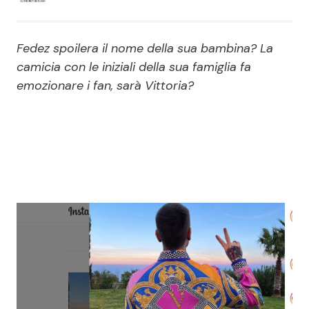
Economia
Fiction e Serie TV
Fedez spoilera il nome della sua bambina? La
Persone Scomparse
Programmi TV
camicia con le iniziali della sua famiglia fa
emozionare i fan, sarà Vittoria?
Politica
Reality e Talent
Soap Opera
ShowBiz
Social News
News Cinema
News dal mondo
News Musica
News Spettacolo