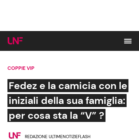
Vai al contenuto
COPPIE VIP
Cerca:
Fedez e la camicia con le
News e Cronaca
Gossip e TV
iniziali della sua famiglia:
Attualità Italiana
Bellezze VIP
per cosa sta la “V” ?
Dal Mondo
Coppie VIP
REDAZIONE ULTIMENOTIZIEFLASH