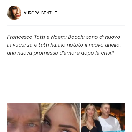
Economia
Fiction e Serie TV
AURORA GENTILE
Persone Scomparse
Programmi TV
Francesco Totti e Noemi Bocchi sono di nuovo
Politica
Reality e Talent
in vacanza e tutti hanno notato il nuovo anello:
una nuova promessa d'amore dopo la crisi?
Soap Opera
ShowBiz
Social News
News Cinema
News dal mondo
News Musica
News Spettacolo