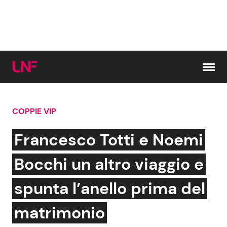
Vai al contenuto
COPPIE VIP
Cerca:
Francesco Totti e Noemi
News e Cronaca
Gossip e TV
Bocchi un altro viaggio e
Attualità Italiana
Bellezze VIP
spunta l’anello prima del
Dal Mondo
Coppie VIP
matrimonio