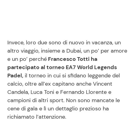
Seguici
Invece, loro due sono di nuovo in vacanza, un
altro viaggio, insieme a Dubai, un po’ per amore
Info
e un po’ perché
Francesco Totti ha
partecipato al torneo EA7 World Legends
Chi siamo
Padel,
il torneo in cui si sfidano leggende del
Disclaimer e Privacy
calcio, oltre all’ex capitano anche Vincent
Redazione
Candela, Luca Toni e Fernando Llorente e
campioni di altri sport. Non sono mancate le
Contattaci
cene di gala e lì un dettaglio prezioso ha
Pubblicità
richiamato l’attenzione.
Privacy Policy