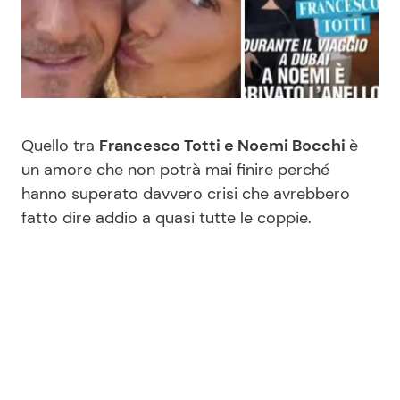
Benessere
Cucina e Ricette
Casa
Consigli di Cucina
Moda e Style
Dolci
Quello tra
Francesco Totti e Noemi Bocchi
è
un amore che non potrà mai finire perché
Mondo Mamma
Le Ricette in TV
hanno superato davvero crisi che avrebbero
fatto dire addio a quasi tutte le coppie.
News benessere
Primi Piatti
Salute
Ricette Facili e Veloci
Viaggi e Turismo
Ricette Feste
Festività
Ricette per Bambini