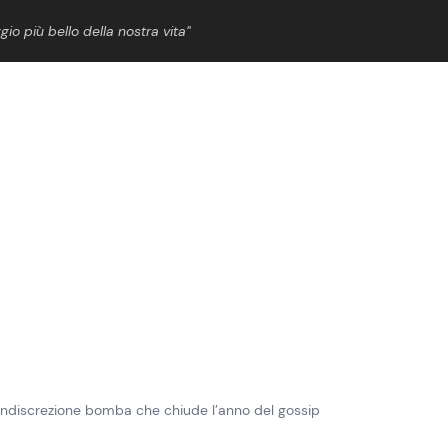
gio più bello della nostra vita”
ShowBiz
News Cinema
News Musica
News Spettacolo
’indiscrezione bomba che chiude l’anno del gossip