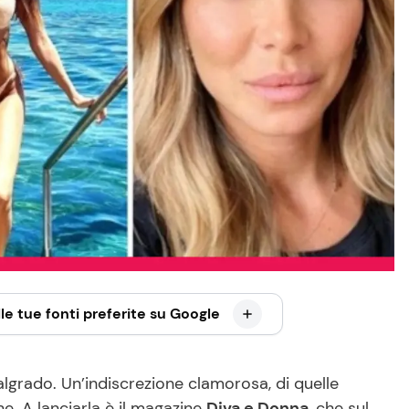
le tue fonti preferite su Google
lgrado. Un’indiscrezione clamorosa, di quelle
ne. A lanciarla è il magazine
Diva e Donna
, che sul