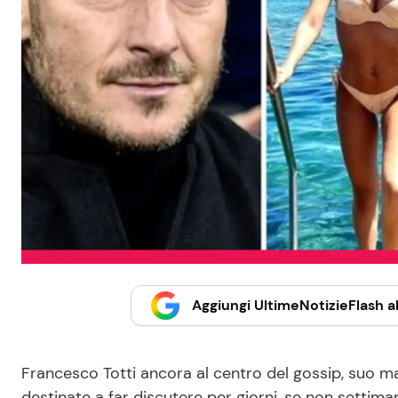
Aggiungi UltimeNotizieFlash al
Francesco Totti ancora al centro del gossip, suo ma
destinate a far discutere per giorni, se non settima