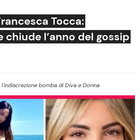
 Francesca Tocca:
 chiude l’anno del gossip
Cucina e Ricette
Consigli di Cucina
Dolci
Le Ricette in TV
 l'indiscrezione bomba di Diva e Donna
Primi Piatti
Ricette Facili e Veloci
Ricette Feste
Ricette per Bambini