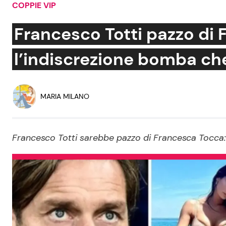
COPPIE VIP
Soap Opera
Francesco Totti pazzo di
l’indiscrezione bomba che
Social News
Benessere
News dal mondo
Casa
MARIA MILANO
Moda e Style
Mondo Mamma
Francesco Totti sarebbe pazzo di Francesca Tocca:
News benessere
Salute
Viaggi e Turismo
Festività