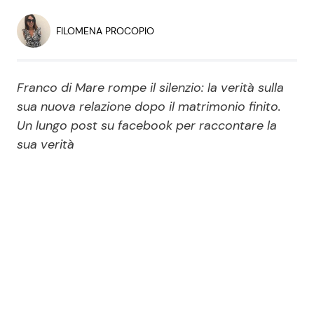
Economia
Fiction e Serie TV
FILOMENA PROCOPIO
Persone Scomparse
Programmi TV
Franco di Mare rompe il silenzio: la verità sulla
Politica
Reality e Talent
sua nuova relazione dopo il matrimonio finito.
Un lungo post su facebook per raccontare la
Soap Opera
sua verità
ShowBiz
Social News
News Cinema
News dal mondo
News Musica
News Spettacolo