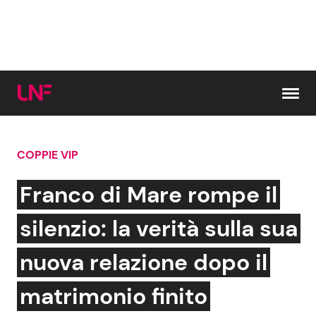
Vai al contenuto
COPPIE VIP
Cerca:
Franco di Mare rompe il
News e Cronaca
Gossip e TV
silenzio: la verità sulla sua
Attualità Italiana
Bellezze VIP
nuova relazione dopo il
Dal Mondo
Coppie VIP
matrimonio finito