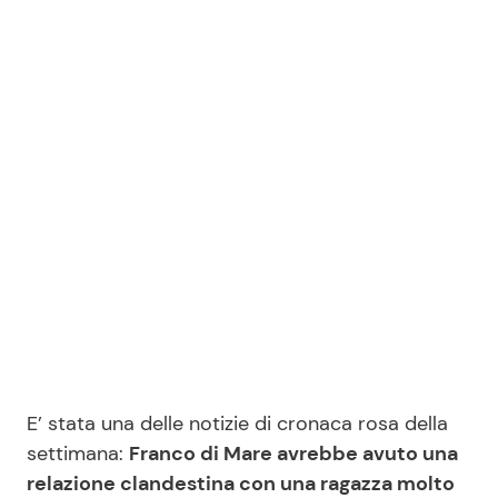
Benessere
Cucina e Ricette
Casa
Consigli di Cucina
Moda e Style
Dolci
Mondo Mamma
Le Ricette in TV
News benessere
Primi Piatti
Salute
Ricette Facili e Veloci
Viaggi e Turismo
Ricette Feste
E’ stata una delle notizie di cronaca rosa della
settimana:
Franco di Mare avrebbe avuto una
Festività
Ricette per Bambini
relazione clandestina con una ragazza molto