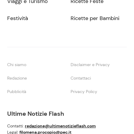
Viaggi e Turismo
Ricette Feste
Festività
Ricette per Bambini
Chi siamo
Disclaimer e Privacy
Redazione
Contattaci
Pubblicità
Privacy Policy
Ultime Notizie Flash
Contatti:
redazione@ultimenotizieflash.com
Legal:
filomena.procopio@pec.it