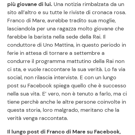
più giovane di lui.
Una notizia rimbalzata da un
sito all’altro e su tutte le riviste di cronaca rosa.
Franco di Mare, avrebbe tradito sua moglie,
Seguici
lasciandola per una ragazza molto giovane che
farebbe la barista nella sede della Rai. Il
conduttore di Uno Mattina, in questo periodo in
ferie in attesa di tornare a settembre a
Info
condurre il programma mattutino della Rai non
Chi siamo
ci sta, e vuole raccontare la sua verità. Lo fa via
social, non rilascia interviste. E con un lungo
Disclaimer e Privacy
post su Facebook spiega quello che è successo
Redazione
nella sua vita. E’ vero, non è tenuto a farlo, ma ci
Contattaci
tiene perchè anche le altre persone coinvolte in
questa storia, loro malgrado, meritano che la
Pubblicità
verità venga raccontata.
Privacy Policy
Il lungo post di Franco di Mare su Facebook,