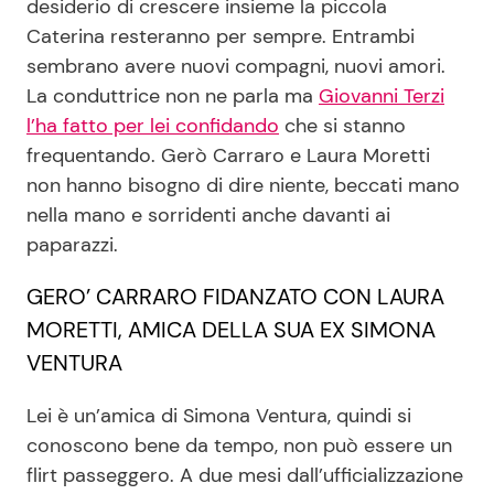
desiderio di crescere insieme la piccola
Caterina resteranno per sempre. Entrambi
sembrano avere nuovi compagni, nuovi amori.
Seguici
La conduttrice non ne parla ma
Giovanni Terzi
l’ha fatto per lei confidando
che si stanno
frequentando. Gerò Carraro e Laura Moretti
non hanno bisogno di dire niente, beccati mano
Info
nella mano e sorridenti anche davanti ai
paparazzi.
Chi siamo
Disclaimer e Privacy
GERO’ CARRARO FIDANZATO CON LAURA
MORETTI, AMICA DELLA SUA EX SIMONA
Redazione
VENTURA
Contattaci
Pubblicità
Lei è un’amica di Simona Ventura, quindi si
conoscono bene da tempo, non può essere un
Privacy Policy
flirt passeggero. A due mesi dall’ufficializzazione