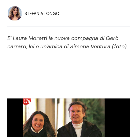
Economia
Fiction e Serie TV
STEFANIA LONGO
Persone Scomparse
Programmi TV
E' Laura Moretti la nuova compagna di Gerò
Politica
Reality e Talent
carraro, lei è un'amica di Simona Ventura (foto)
Soap Opera
ShowBiz
Social News
News Cinema
News dal mondo
News Musica
News Spettacolo