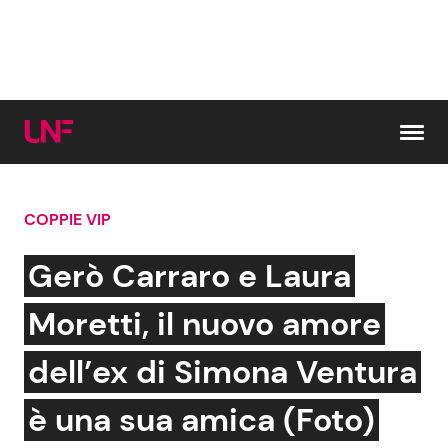
Vai al contenuto
COPPIE VIP
Cerca:
Gerò Carraro e Laura
News e Cronaca
Gossip e TV
Moretti, il nuovo amore
Attualità Italiana
Bellezze VIP
dell’ex di Simona Ventura
Dal Mondo
Coppie VIP
è una sua amica (Foto)