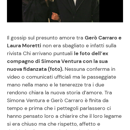
Benessere
Cucina e Ricette
Casa
Consigli di Cucina
Il gossip sul presunto amore tra
Gerò Carraro e
Moda e Style
Dolci
Laura Moretti
non era sbagliato e infatti sulla
rivista Chi arrivano puntuali
le foto dell’ex
Mondo Mamma
Le Ricette in TV
compagno di Simona Ventura con la sua
nuova fidanzata (foto).
Nessuna conferma in
News benessere
Primi Piatti
video o comunicati ufficiali ma le passeggiate
mano nella mano e le tenerezze tra i due
Salute
Ricette Facili e Veloci
rendono chiara la nuova storia d’amore. Tra
Simona Ventura e Gerò Carraro è finita da
Viaggi e Turismo
Ricette Feste
tempo e prima che i pettegoli parlassero ci
hanno pensato loro a chiarire che il loro legame
Festività
Ricette per Bambini
si era chiuso ma che rispetto, affetto e