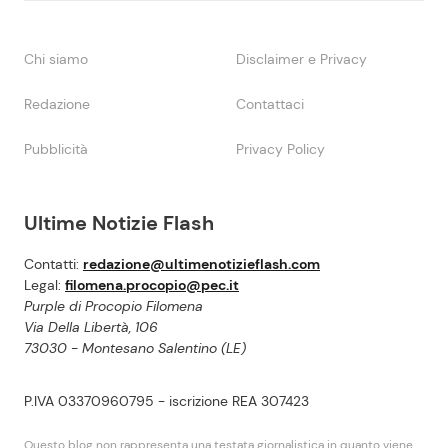
Chi siamo
Disclaimer e Privacy
Redazione
Contattaci
Pubblicità
Privacy Policy
Ultime Notizie Flash
Contatti:
redazione@ultimenotizieflash.com
Legal:
filomena.procopio@pec.it
Purple di Procopio Filomena
Via Della Libertà, 106
73030 - Montesano Salentino (LE)
P.IVA 03370960795 - iscrizione REA 307423
Questo blog non rappresenta una testata giornalistica in quanto viene