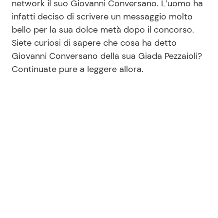
network il suo Giovanni Conversano. L’uomo ha
infatti deciso di scrivere un messaggio molto
bello per la sua dolce metà dopo il concorso.
Seguici
Siete curiosi di sapere che cosa ha detto
Giovanni Conversano della sua Giada Pezzaioli?
Continuate pure a leggere allora.
Info
Chi siamo
Disclaimer e Privacy
Redazione
Contattaci
Pubblicità
Privacy Policy