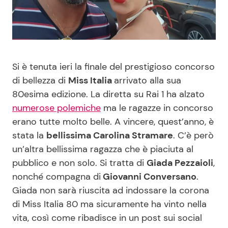
Benessere
Cucina e Ricette
Casa
Consigli di Cucina
Si è tenuta ieri la finale del prestigioso concorso
Moda e Style
Dolci
di bellezza di
Miss Italia
arrivato alla sua
80esima edizione. La diretta su Rai 1 ha alzato
Mondo Mamma
Le Ricette in TV
numerose polemiche
ma le ragazze in concorso
erano tutte molto belle. A vincere, quest’anno, è
News benessere
Primi Piatti
stata la
bellissima Carolina Stramare
. C’è però
un’altra bellissima ragazza che è piaciuta al
Salute
Ricette Facili e Veloci
pubblico e non solo. Si tratta di
Giada Pezzaioli
,
nonché compagna di
Giovanni Conversano
.
Viaggi e Turismo
Ricette Feste
Giada non sarà riuscita ad indossare la corona
di Miss Italia 80 ma sicuramente ha vinto nella
Festività
Ricette per Bambini
vita, così come ribadisce in un post sui social