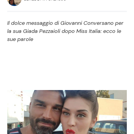
Economia
Fiction e Serie TV
Persone Scomparse
Programmi TV
Il dolce messaggio di Giovanni Conversano per
la sua Giada Pezzaioli dopo Miss Italia: ecco le
Politica
sue parole
Reality e Talent
Soap Opera
ShowBiz
Social News
News Cinema
News dal mondo
News Musica
News Spettacolo