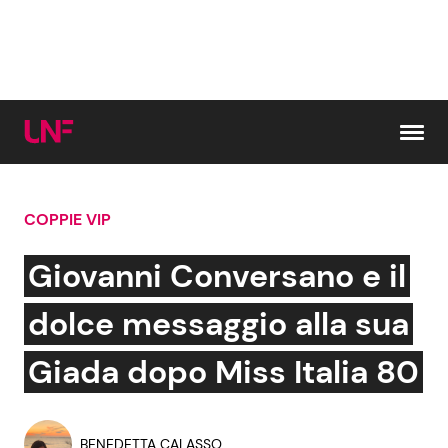
Vai al contenuto
COPPIE VIP
Cerca:
Giovanni Conversano e il
News e Cronaca
Gossip e TV
dolce messaggio alla sua
Attualità Italiana
Bellezze VIP
Giada dopo Miss Italia 80
Dal Mondo
Coppie VIP
BENEDETTA CALASSO