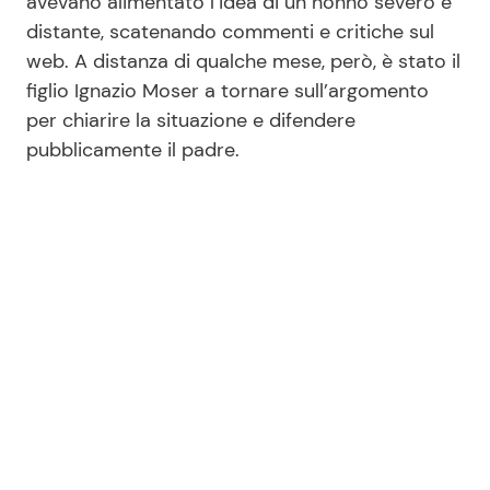
avevano alimentato l’idea di un nonno severo e
distante, scatenando commenti e critiche sul
web. A distanza di qualche mese, però, è stato il
Seguici
figlio Ignazio Moser a tornare sull’argomento
per chiarire la situazione e difendere
pubblicamente il padre.
Info
Chi siamo
Disclaimer e Privacy
Redazione
Contattaci
Pubblicità
Privacy Policy