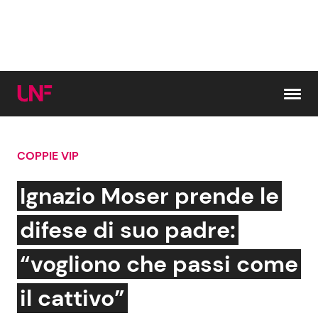
Vai al contenuto
COPPIE VIP
Cerca:
Ignazio Moser prende le
News e Cronaca
Gossip e TV
difese di suo padre:
Attualità Italiana
Bellezze VIP
“vogliono che passi come
Dal Mondo
Coppie VIP
il cattivo”