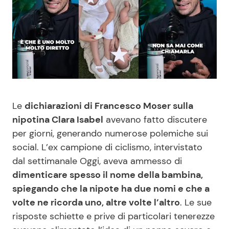
Benessere
Cucina e Ricette
Casa
Consigli di Cucina
Moda e Style
Dolci
Mondo Mamma
Le Ricette in TV
Le
dichiarazioni di Francesco Moser sulla
nipotina Clara Isabel
avevano fatto discutere
News benessere
Primi Piatti
per giorni, generando numerose polemiche sui
social. L’ex campione di ciclismo, intervistato
Salute
Ricette Facili e Veloci
dal settimanale Oggi, aveva ammesso di
dimenticare spesso il nome della bambina,
Viaggi e Turismo
Ricette Feste
spiegando che la nipote ha due nomi e che a
volte ne ricorda uno, altre volte l’altro
. Le sue
risposte schiette e prive di particolari tenerezze
Festività
Ricette per Bambini