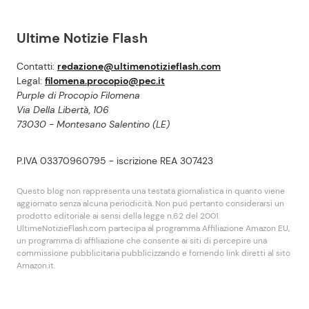
Ultime Notizie Flash
Contatti:
redazione@ultimenotizieflash.com
Legal:
filomena.procopio@pec.it
Purple di Procopio Filomena
Via Della Libertà, 106
73030 - Montesano Salentino (LE)
P.IVA 03370960795 - iscrizione REA 307423
Questo blog non rappresenta una testata giornalistica in quanto viene
aggiornato senza alcuna periodicità. Non puó pertanto considerarsi un
prodotto editoriale ai sensi della legge n.62 del 2001.
UltimeNotizieFlash.com partecipa al programma Affiliazione Amazon EU,
un programma di affiliazione che consente ai siti di percepire una
commissione pubblicitaria pubblicizzando e fornendo link diretti al sito
Amazon.it.