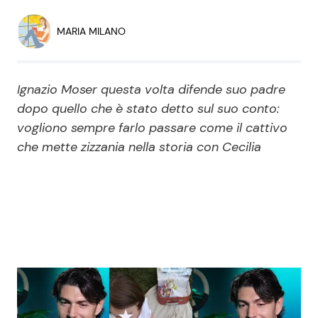
Economia
Fiction e Serie TV
MARIA MILANO
Persone Scomparse
Programmi TV
Ignazio Moser questa volta difende suo padre
Politica
Reality e Talent
dopo quello che è stato detto sul suo conto:
vogliono sempre farlo passare come il cattivo
Soap Opera
che mette zizzania nella storia con Cecilia
ShowBiz
Social News
News Cinema
News dal mondo
News Musica
News Spettacolo