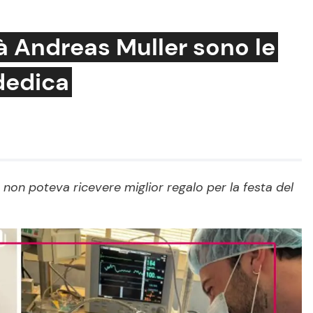
pà Andreas Muller sono le
 dedica
Cucina e Ricette
Consigli di Cucina
Dolci
Le Ricette in TV
 non poteva ricevere miglior regalo per la festa del
Primi Piatti
Ricette Facili e Veloci
Ricette Feste
Ricette per Bambini