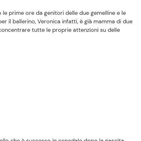
 le prime ore da genitori delle due gemelline e le
 il ballerino, Veronica infatti, è già mamma di due
concentrare tutte le proprie attenzioni su delle
ello che è successo in ospedale dopo la nascita