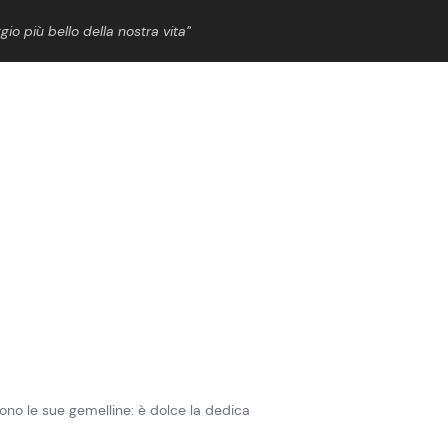
gio più bello della nostra vita”
ShowBiz
News Cinema
News Musica
News Spettacolo
sono le sue gemelline: è dolce la dedica