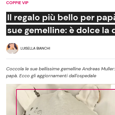
COPPIE VIP
Soap Opera
Il regalo più bello per pa
sue gemelline: è dolce la
Social News
Benessere
News dal mondo
Casa
LUISELLA BIANCHI
Moda e Style
Mondo Mamma
Coccola le sue bellissime gemelline Andreas Muller:
papà. Ecco gli aggiornamenti dall'ospedale
News benessere
Salute
Viaggi e Turismo
Festività