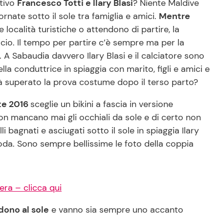
stivo
Francesco Totti e Ilary Blasi
? Niente Maldive
nate sotto il sole tra famiglia e amici.
Mentre
e località turistiche o attendono di partire, la
icio. Il tempo per partire c’è sempre ma per la
 A Sabaudia davvero Ilary Blasi e il calciatore sono
lla conduttrice in spiaggia con marito, figli e amici e
rà superato la prova costume dopo il terso parto?
ate 2016
sceglie un bikini a fascia in versione
 non mancano mai gli occhiali da sole e di certo non
i bagnati e asciugati sotto il sole in spiaggia Ilary
 coda. Sono sempre bellissime le foto della coppia
era – clicca qui
dono al sole
e vanno sia sempre uno accanto