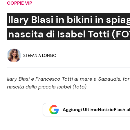
COPPIE VIP
Soap Opera
Ilary Blasi in bikini in spi
nascita di Isabel Totti (F
Social News
Benessere
News dal mondo
Casa
STEFANIA LONGO
Moda e Style
Mondo Mamma
Ilary Blasi e Francesco Totti al mare a Sabaudia, fo
nascita della piccola Isabel (foto)
News benessere
Salute
Viaggi e Turismo
Aggiungi UltimeNotizieFlash al
Festività