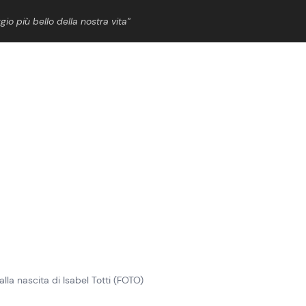
gio più bello della nostra vita”
ShowBiz
News Cinema
News Musica
News Spettacolo
dalla nascita di Isabel Totti (FOTO)