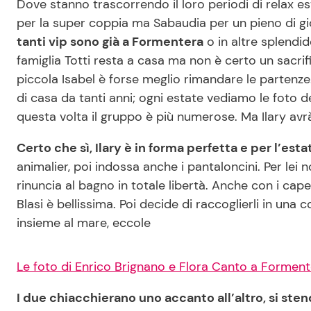
Dove stanno trascorrendo il loro periodi di relax e
per la super coppia ma Sabaudia per un pieno di gior
tanti vip sono già a Formentera
o in altre splendid
famiglia Totti resta a casa ma non è certo un sacrif
piccola Isabel è forse meglio rimandare le partenze.
di casa da tanti anni; ogni estate vediamo le foto de
questa volta il gruppo è più numerose. Ma Ilary av
Certo che sì, Ilary è in forma perfetta e per l’est
animalier, poi indossa anche i pantaloncini. Per lei
rinuncia al bagno in totale libertà. Anche con i capell
Blasi è bellissima. Poi decide di raccoglierli in una
insieme al mare, eccole
Le foto di Enrico Brignano e Flora Canto a Forment
I due chiacchierano uno accanto all’altro, si sten