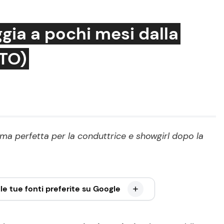
aggia a pochi mesi dalla
OTO)
Cucina e Ricette
Consigli di Cucina
Dolci
Le Ricette in TV
rma perfetta per la conduttrice e showgirl dopo la
Primi Piatti
Ricette Facili e Veloci
Ricette Feste
le tue fonti preferite su Google
Ricette per Bambini