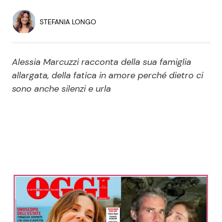
Economia
Fiction e Serie TV
STEFANIA LONGO
Persone Scomparse
Programmi TV
Alessia Marcuzzi racconta della sua famiglia
Politica
Reality e Talent
allargata, della fatica in amore perché dietro ci
sono anche silenzi e urla
Soap Opera
ShowBiz
Social News
News Cinema
News dal mondo
News Musica
News Spettacolo