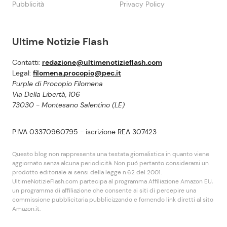
Pubblicità
Privacy Policy
Ultime Notizie Flash
Contatti:
redazione@ultimenotizieflash.com
Legal:
filomena.procopio@pec.it
Purple di Procopio Filomena
Via Della Libertà, 106
73030 - Montesano Salentino (LE)
P.IVA 03370960795 - iscrizione REA 307423
Questo blog non rappresenta una testata giornalistica in quanto viene
aggiornato senza alcuna periodicità. Non puó pertanto considerarsi un
prodotto editoriale ai sensi della legge n.62 del 2001.
UltimeNotizieFlash.com partecipa al programma Affiliazione Amazon EU,
un programma di affiliazione che consente ai siti di percepire una
commissione pubblicitaria pubblicizzando e fornendo link diretti al sito
Amazon.it.