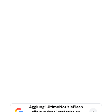
Aggiungi UltimeNotizieFlash
alle tue fonti preferite su