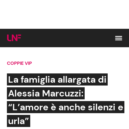
Vai al contenuto
COPPIE VIP
Cerca:
La famiglia allargata di
News e Cronaca
Gossip e TV
Alessia Marcuzzi:
Attualità Italiana
Bellezze VIP
“L’amore è anche silenzi e
Dal Mondo
Coppie VIP
urla”