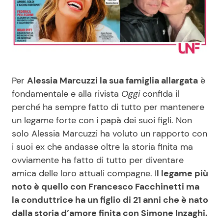
Benessere
Cucina e Ricette
Casa
Consigli di Cucina
Moda e Style
Dolci
Per
Alessia Marcuzzi la sua famiglia allargata
è
fondamentale e alla rivista
Oggi
confida il
Mondo Mamma
Le Ricette in TV
perché ha sempre fatto di tutto per mantenere
un legame forte con i papà dei suoi figli. Non
News benessere
Primi Piatti
solo Alessia Marcuzzi ha voluto un rapporto con
i suoi ex che andasse oltre la storia finita ma
Salute
Ricette Facili e Veloci
ovviamente ha fatto di tutto per diventare
amica delle loro attuali compagne. I
l legame più
Viaggi e Turismo
Ricette Feste
noto è quello con Francesco Facchinetti ma
la conduttrice ha un figlio di 21 anni che è nato
Festività
Ricette per Bambini
dalla storia d’amore finita con Simone Inzaghi.