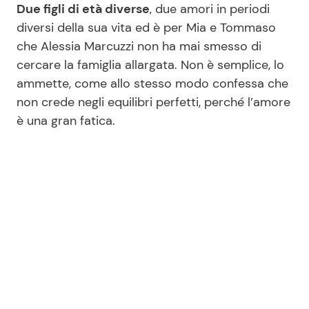
Due figli di età diverse
, due amori in periodi
diversi della sua vita ed è per Mia e Tommaso
che Alessia Marcuzzi non ha mai smesso di
Seguici
cercare la famiglia allargata. Non è semplice, lo
ammette, come allo stesso modo confessa che
non crede negli equilibri perfetti, perché l’amore
è una gran fatica.
Info
Chi siamo
Disclaimer e Privacy
Redazione
Contattaci
Pubblicità
Privacy Policy