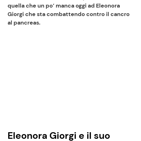
quella che un po’ manca oggi ad Eleonora
Giorgi che sta combattendo contro il cancro
al pancreas.
Seguici
Info
Chi siamo
Disclaimer e Privacy
Redazione
Contattaci
Pubblicità
Privacy Policy
Eleonora Giorgi e il suo