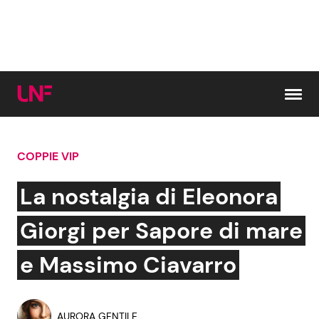
Vai al contenuto
COPPIE VIP
Cerca:
La nostalgia di Eleonora
News e Cronaca
Gossip e TV
Giorgi per Sapore di mare
Attualità Italiana
Bellezze VIP
e Massimo Ciavarro
Dal Mondo
Coppie VIP
AURORA GENTILE