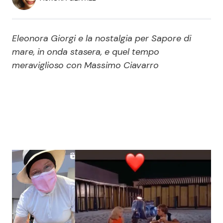
Economia
Fiction e Serie TV
Persone Scomparse
Programmi TV
Eleonora Giorgi e la nostalgia per Sapore di
mare, in onda stasera, e quel tempo
Politica
meraviglioso con Massimo Ciavarro
Reality e Talent
Soap Opera
ShowBiz
Social News
News Cinema
News dal mondo
News Musica
News Spettacolo