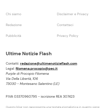
Chi siamo
Disclaimer e Privacy
Redazione
Contattaci
Pubblicità
Privacy Policy
Ultime Notizie Flash
Contatti:
redazione@ultimenotizieflash.com
Legal:
filomena.procopio@pec.it
Purple di Procopio Filomena
Via Della Libertà, 106
73030 - Montesano Salentino (LE)
P.IVA 03370960795 - iscrizione REA 307423
Questo blog non rappresenta una testata giornalistica in quanto viene