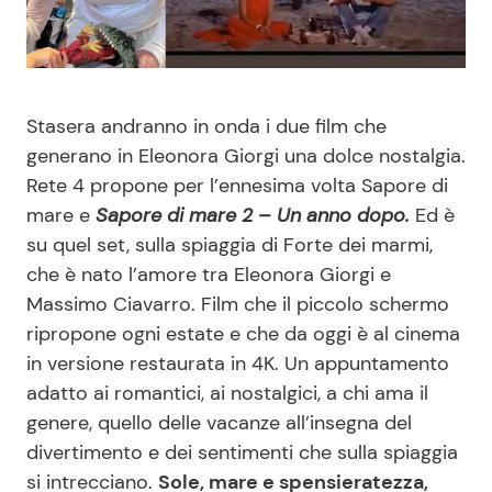
Benessere
Cucina e Ricette
Casa
Consigli di Cucina
Stasera andranno in onda i due film che
Moda e Style
Dolci
generano in Eleonora Giorgi una dolce nostalgia.
Rete 4 propone per l’ennesima volta Sapore di
mare e
Sapore di mare 2 – Un anno dopo.
Ed è
Mondo Mamma
Le Ricette in TV
su quel set, sulla spiaggia di Forte dei marmi,
che è nato l’amore tra Eleonora Giorgi e
News benessere
Primi Piatti
Massimo Ciavarro. Film che il piccolo schermo
ripropone ogni estate e che da oggi è al cinema
Salute
Ricette Facili e Veloci
in versione restaurata in 4K. Un appuntamento
adatto ai romantici, ai nostalgici, a chi ama il
Viaggi e Turismo
Ricette Feste
genere, quello delle vacanze all’insegna del
divertimento e dei sentimenti che sulla spiaggia
Festività
Ricette per Bambini
si intrecciano.
Sole, mare e spensieratezza,