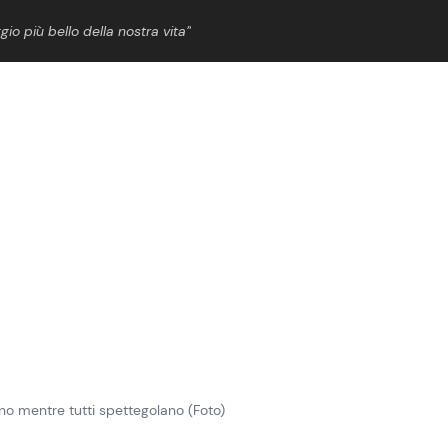
gio più bello della nostra vita”
ShowBiz
News Cinema
News Musica
News Spettacolo
ano mentre tutti spettegolano (Foto)