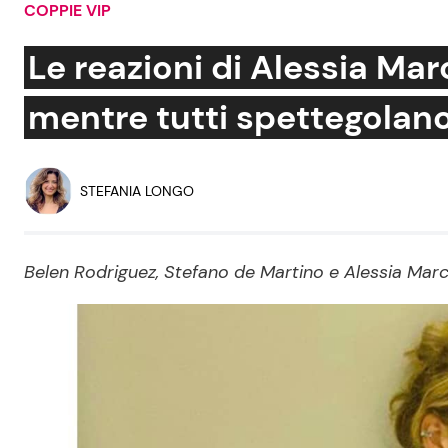
COPPIE VIP
Soap Opera
Le reazioni di Alessia Mar
mentre tutti spettegolano
Social News
Benessere
News dal mondo
Casa
STEFANIA LONGO
Moda e Style
Mondo Mamma
Belen Rodriguez, Stefano de Martino e Alessia Marcu
News benessere
Salute
Viaggi e Turismo
Festività