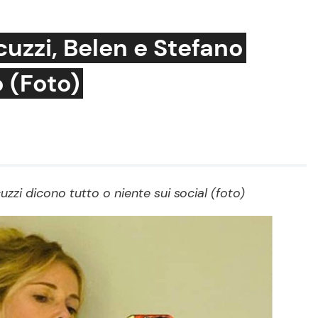
cuzzi, Belen e Stefano
 (Foto)
Cucina e Ricette
Consigli di Cucina
Dolci
Le Ricette in TV
zzi dicono tutto o niente sui social (foto)
Primi Piatti
Ricette Facili e Veloci
Ricette Feste
Ricette per Bambini