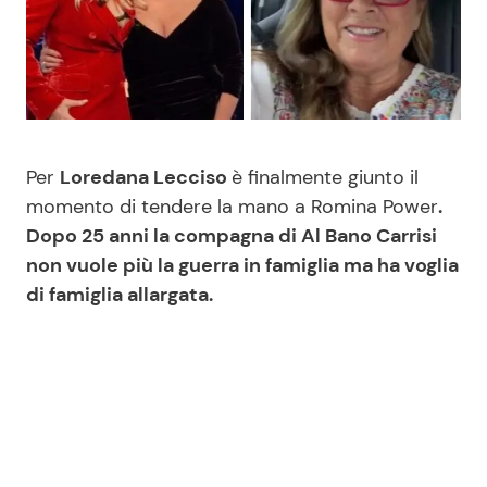
Benessere
Cucina e Ricette
Casa
Consigli di Cucina
Moda e Style
Dolci
Per
Loredana Lecciso
è finalmente giunto il
momento di tendere la mano a Romina Power
.
Mondo Mamma
Le Ricette in TV
Dopo 25 anni la compagna di Al Bano Carrisi
non vuole più la guerra in famiglia ma ha voglia
News benessere
Primi Piatti
di famiglia allargata.
Salute
Ricette Facili e Veloci
Viaggi e Turismo
Ricette Feste
Festività
Ricette per Bambini