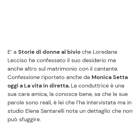
Seguici
E’ a
Storie di donne al bivio
che Loredana
Info
Lecciso ha confessato il suo desiderio ma
anche altro sul matrimonio con il cantante.
Chi siamo
Confessione riportato anche da
Monica Setta
Disclaimer e Privacy
oggi a La vita in diretta.
La conduttrice è una
Redazione
sua cara amica, la conosce bene, sa che le sue
parole sono reali, è lei che l’ha intervistata ma in
Contattaci
studio Elena Santarelli nota un dettaglio che non
Pubblicità
può sfuggire.
Privacy Policy