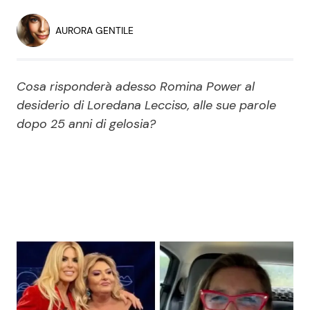
Economia
Fiction e Serie TV
AURORA GENTILE
Persone Scomparse
Programmi TV
Cosa risponderà adesso Romina Power al
Politica
Reality e Talent
desiderio di Loredana Lecciso, alle sue parole
dopo 25 anni di gelosia?
Soap Opera
ShowBiz
Social News
News Cinema
News dal mondo
News Musica
News Spettacolo