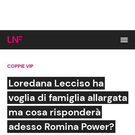
Vai al contenuto
COPPIE VIP
Cerca:
Loredana Lecciso ha
News e Cronaca
Gossip e TV
voglia di famiglia allargata
Attualità Italiana
Bellezze VIP
ma cosa risponderà
Dal Mondo
Coppie VIP
adesso Romina Power?