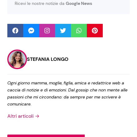
Ricevi le nostre notizie da
Google News
Seguici
Info
STEFANIA LONGO
Chi siamo
Disclaimer e Privacy
Ogni giorno mamma, moglie, figlia, amica e redattrice web a
caccia di notizie e di emozioni. Dal gossip che non mente alle
Redazione
passioni che mi circondano: da sempre per me scrivere è
Contattaci
comunicare.
Pubblicità
Altri articoli →
Privacy Policy