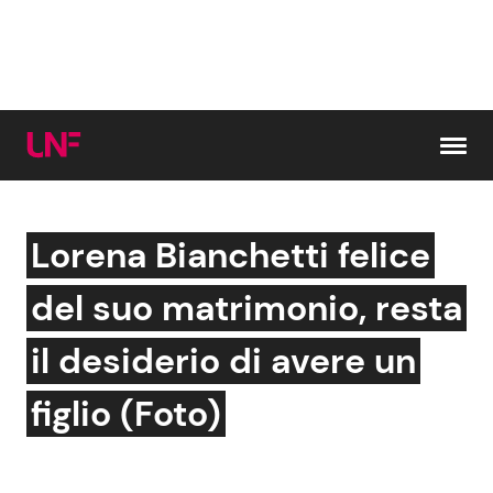
Vai al contenuto
Lorena Bianchetti felice
Cerca:
del suo matrimonio, resta
News e Cronaca
Gossip e TV
il desiderio di avere un
Attualità Italiana
Bellezze VIP
figlio (Foto)
Dal Mondo
Coppie VIP