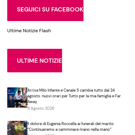
SEGUICI SU FACEBOOK
Ultime Notizie Flash
ULTIME NOTIZIE
Arriva Milo Infante e Canale 5 cambia tutto dal 24
agosto: nuovi orari per Tutto per la mia famiglia e Far
Away
8 Agosto 2026
Il dolore di Eugenia Roccella ai funerali del marito:
“Continueremo a camminare mano nella mano”