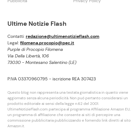
Pubblicità
Privacy Policy
Ultime Notizie Flash
Contatti:
redazione@ultimenotizieflash.com
Legal:
filomena.procopio@pec.it
Purple di Procopio Filomena
Via Della Libertà, 106
73030 - Montesano Salentino (LE)
P.IVA 03370960795 - iscrizione REA 307423
Questo blog non rappresenta una testata giornalistica in quanto viene
aggiornato senza alcuna periodicità. Non puó pertanto considerarsi un
prodotto editoriale ai sensi della legge n.62 del 2001.
UltimeNotizieFlash.com partecipa al programma Affiliazione Amazon EU,
un programma di affiliazione che consente ai siti di percepire una
commissione pubblicitaria pubblicizzando e fornendo link diretti al sito
Amazon.it.