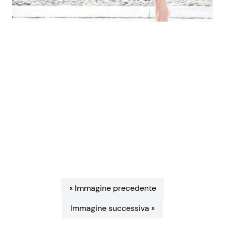
Benessere
Cucina e Ricette
Casa
Consigli di Cucina
Moda e Style
Dolci
Mondo Mamma
Le Ricette in TV
News benessere
Primi Piatti
Salute
Ricette Facili e Veloci
Viaggi e Turismo
Ricette Feste
« Immagine precedente
Immagine successiva »
Festività
Ricette per Bambini