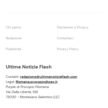
Chi siamo
Disclaimer e Privacy
Redazione
Contattaci
Pubblicità
Privacy Policy
Ultime Notizie Flash
Contatti:
redazione@ultimenotizieflash.com
Legal:
filomena.procopio@pec.it
Purple di Procopio Filomena
Via Della Libertà, 106
73030 - Montesano Salentino (LE)