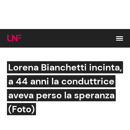
Vai al contenuto
Lorena Bianchetti incinta,
Cerca:
a 44 anni la conduttrice
News e Cronaca
Gossip e TV
aveva perso la speranza
Attualità Italiana
Bellezze VIP
(Foto)
Dal Mondo
Coppie VIP