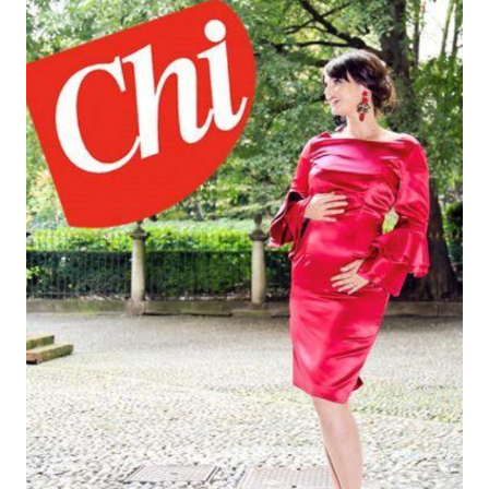
Economia
Fiction e Serie TV
Persone Scomparse
Programmi TV
Politica
Reality e Talent
Soap Opera
ShowBiz
Social News
News Cinema
News dal mondo
News Musica
News Spettacolo