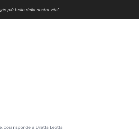
gio più bello della nostra vita”
ShowBiz
News Cinema
News Musica
News Spettacolo
e, così risponde a Diletta Leotta