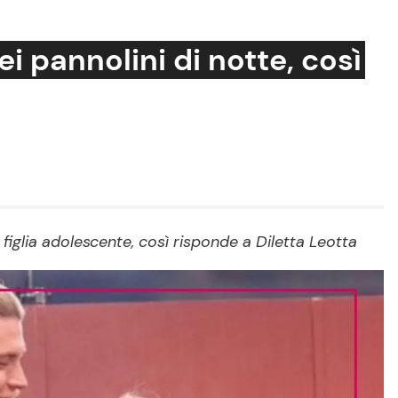
ei pannolini di notte, così
Cucina e Ricette
Consigli di Cucina
Dolci
Le Ricette in TV
 figlia adolescente, così risponde a Diletta Leotta
Primi Piatti
Ricette Facili e Veloci
Ricette Feste
Ricette per Bambini