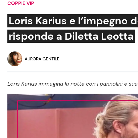
COPPIE VIP
Soap Opera
Loris Karius e l’impegno d
risponde a Diletta Leotta
Social News
Benessere
News dal mondo
Casa
AURORA GENTILE
Moda e Style
Mondo Mamma
Loris Karius immagina la notte con i pannolini e sua
News benessere
Salute
Viaggi e Turismo
Festività