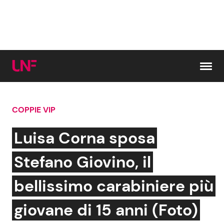
Vai al contenuto
COPPIE VIP
Cerca:
Luisa Corna sposa
News e Cronaca
Gossip e TV
Stefano Giovino, il
Attualità Italiana
Bellezze VIP
bellissimo carabiniere più
Dal Mondo
Coppie VIP
giovane di 15 anni (Foto)