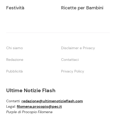
Festività
Ricette per Bambini
Chi siamo
Disclaimer e Privacy
Redazione
Contattaci
Pubblicità
Privacy Policy
Ultime Notizie Flash
Contatti:
redazione@ultimenotizieflash.com
Legal:
filomena.procopio@pec.it
Purple di Procopio Filomena