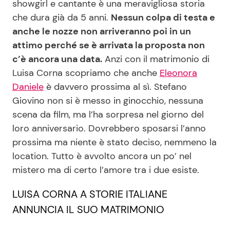
showgirl e cantante è una meravigliosa storia
che dura già da 5 anni.
Nessun colpa di testa e
anche le nozze non arriveranno poi in un
Seguici
attimo perché se è arrivata la proposta non
c’è ancora una data.
Anzi con il matrimonio di
Luisa Corna scopriamo che anche
Eleonora
Daniele
è davvero prossima al sì. Stefano
Info
Giovino non si è messo in ginocchio, nessuna
scena da film, ma l’ha sorpresa nel giorno del
Chi siamo
loro anniversario. Dovrebbero sposarsi l’anno
Disclaimer e Privacy
prossima ma niente è stato deciso, nemmeno la
Redazione
location. Tutto è avvolto ancora un po’ nel
mistero ma di certo l’amore tra i due esiste.
Contattaci
Pubblicità
LUISA CORNA A STORIE ITALIANE
ANNUNCIA IL SUO MATRIMONIO
Privacy Policy