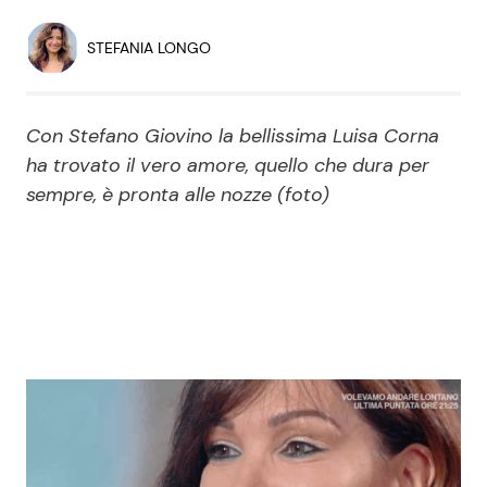
Economia
Fiction e Serie TV
STEFANIA LONGO
Persone Scomparse
Programmi TV
Con Stefano Giovino la bellissima Luisa Corna
Politica
Reality e Talent
ha trovato il vero amore, quello che dura per
sempre, è pronta alle nozze (foto)
Soap Opera
ShowBiz
Social News
News Cinema
News dal mondo
News Musica
News Spettacolo