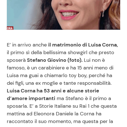
Benessere
Cucina e Ricette
Casa
Consigli di Cucina
Moda e Style
Dolci
E’ in arrivo anche
il matrimonio di Luisa Corna,
il primo sì della bellissima showgirl che presto
Mondo Mamma
Le Ricette in TV
sposerà
Stefano Giovino (foto).
Lui non è
famoso, è un carabiniere e ha 15 anni meno di
News benessere
Primi Piatti
Luisa ma guai a chiamarlo toy boy, perché ha
dei figli, una ex moglie e tante responsabilità.
Salute
Ricette Facili e Veloci
Luisa Corna ha 53 anni e alcune storie
d’amore importanti
ma Stefano è il primo a
Viaggi e Turismo
Ricette Feste
sposarla. E’ a Storie Italiane su Rai 1 che questa
mattina ad Eleonora Daniele la Corna ha
Festività
Ricette per Bambini
raccontato il suo momento, ma questa per la