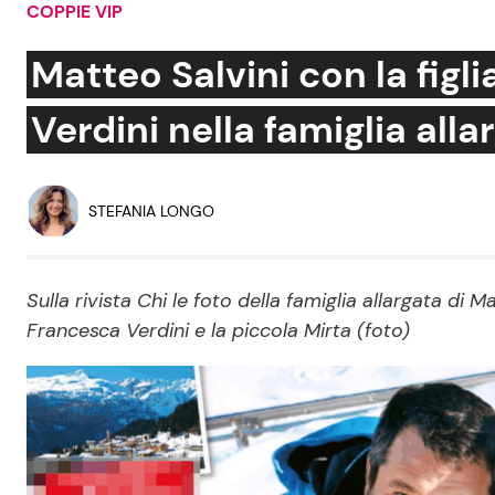
COPPIE VIP
Soap Opera
Matteo Salvini con la figl
Verdini nella famiglia alla
Social News
Benessere
News dal mondo
Casa
STEFANIA LONGO
Moda e Style
Mondo Mamma
Sulla rivista Chi le foto della famiglia allargata di
Francesca Verdini e la piccola Mirta (foto)
News benessere
Salute
Viaggi e Turismo
Festività