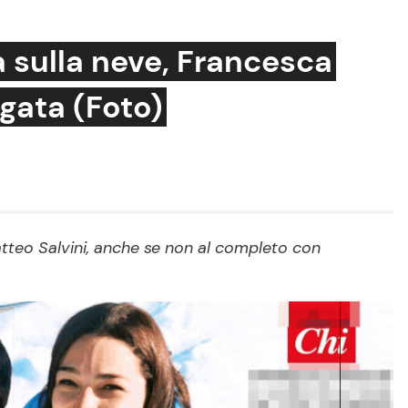
ia sulla neve, Francesca
rgata (Foto)
Cucina e Ricette
Consigli di Cucina
Dolci
Le Ricette in TV
 Matteo Salvini, anche se non al completo con
Primi Piatti
Ricette Facili e Veloci
Ricette Feste
Ricette per Bambini