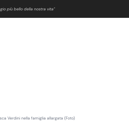
gio più bello della nostra vita”
ShowBiz
News Cinema
News Musica
News Spettacolo
sca Verdini nella famiglia allargata (Foto)