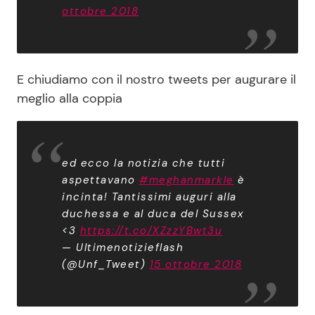
ottobre 2018
E chiudiamo con il nostro tweets per augurare il
meglio alla coppia
ed ecco la notizia che tutti
aspettavano
#meghanmarkle
è
incinta! Tantissimi auguri alla
duchessa e al duca del Sussex
<3
https://t.co/XZzzYBwt3u
— Ultimenotizieflash
(@Unf_Tweet)
15 ottobre 2018