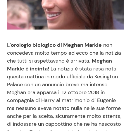
Benessere
Cucina e Ricette
Casa
Consigli di Cucina
Moda e Style
Dolci
L’
orologio biologico di Meghan Markle
non
concedeva molto tempo ed ecco che la notizia
Mondo Mamma
Le Ricette in TV
che tutti si aspettavano è arrivata.
Meghan
Markle è incinta!
La notizia è stata resa nota
News benessere
Primi Piatti
questa mattina in modo ufficiale da Kesington
Palace con un annuncio breve ma intenso.
Salute
Ricette Facili e Veloci
Meghan era apparsa il 12 ottobre 2018 in
compagnia di Harry al matrimonio di Eugenie
Viaggi e Turismo
Ricette Feste
ma nessuno aveva notato nulla nelle sue forme
anche per la scelta, sicuramente molto attenta,
di indossare un cappottino che ne ha nascosto
Festività
Ricette per Bambini