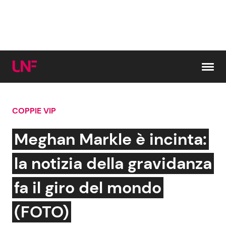
Vai al contenuto
COPPIE VIP
Cerca:
Meghan Markle è incinta:
News e Cronaca
Gossip e TV
la notizia della gravidanza
Attualità Italiana
Bellezze VIP
fa il giro del mondo
Dal Mondo
Coppie VIP
(FOTO)