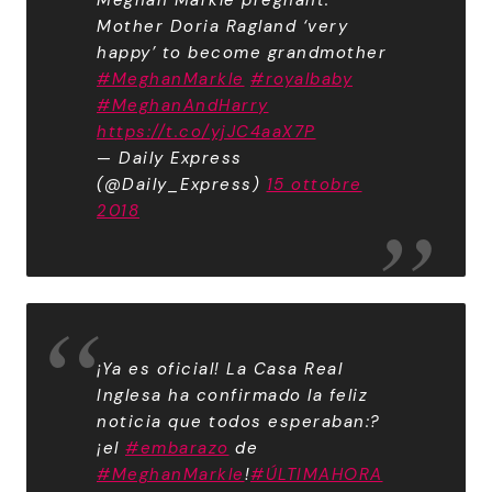
Meghan Markle pregnant:
Mother Doria Ragland ‘very
happy’ to become grandmother
#MeghanMarkle
#royalbaby
#MeghanAndHarry
https://t.co/yjJC4aaX7P
— Daily Express
(@Daily_Express)
15 ottobre
2018
¡Ya es oficial! La Casa Real
Inglesa ha confirmado la feliz
noticia que todos esperaban:?
¡el
#embarazo
de
#MeghanMarkle
!
#ÚLTIMAHORA