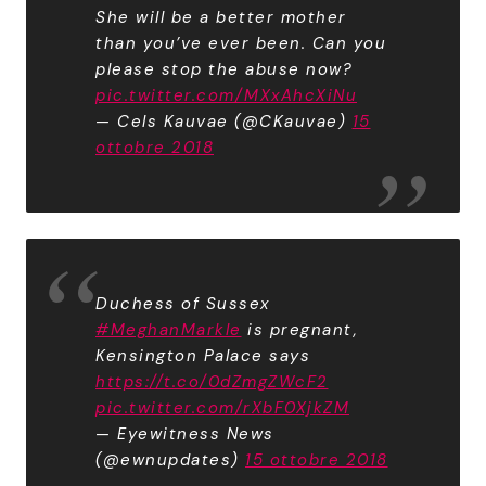
She will be a better mother
than you’ve ever been. Can you
please stop the abuse now?
pic.twitter.com/MXxAhcXiNu
— Cels Kauvae (@CKauvae)
15
ottobre 2018
Duchess of Sussex
#MeghanMarkle
is pregnant,
Kensington Palace says
https://t.co/0dZmgZWcF2
pic.twitter.com/rXbF0XjkZM
— Eyewitness News
(@ewnupdates)
15 ottobre 2018