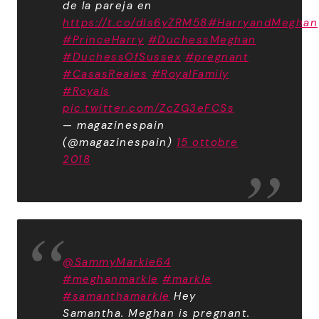
de la pareja en
https://t.co/dIs6yZRM58
#HarryandMeghan
#PrinceHarry
#DuchessMeghan
#DuchessOfSussex
#pregnant
#CasasReales
#RoyalFamily
#Royals
pic.twitter.com/ZcZG3eFCSs
— magazinespain
(@magazinespain)
15 ottobre
2018
@SammyMarkle64
#meghanmarkle
#markle
#samanthamarkle
Hey
Samantha. Meghan is pregnant.