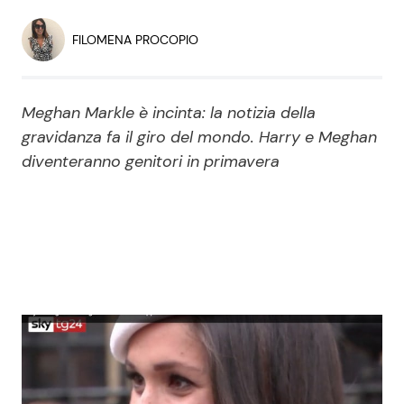
Economia
Fiction e Serie TV
FILOMENA PROCOPIO
Persone Scomparse
Programmi TV
Meghan Markle è incinta: la notizia della
Politica
Reality e Talent
gravidanza fa il giro del mondo. Harry e Meghan
diventeranno genitori in primavera
Soap Opera
ShowBiz
Social News
News Cinema
News dal mondo
News Musica
News Spettacolo