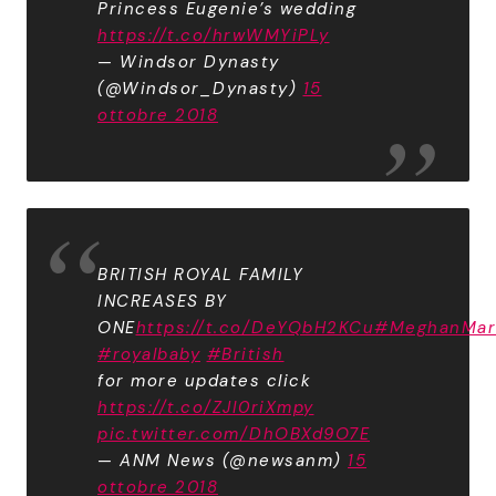
Princess Eugenie’s wedding
https://t.co/hrwWMYiPLy
— Windsor Dynasty
(@Windsor_Dynasty)
15
ottobre 2018
BRITISH ROYAL FAMILY
INCREASES BY
ONE
https://t.co/DeYQbH2KCu
#MeghanMar
#royalbaby
#British
for more updates click
https://t.co/ZJI0riXmpy
pic.twitter.com/DhOBXd9O7E
— ANM News (@newsanm)
15
ottobre 2018