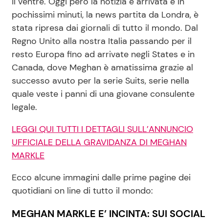
il ventre. Oggi però la notizia è arrivata e in
pochissimi minuti, la news partita da Londra, è
stata ripresa dai giornali di tutto il mondo. Dal
Seguici
Regno Unito alla nostra Italia passando per il
resto Europa fino ad arrivate negli States e in
Canada, dove Meghan è amatissima grazie al
successo avuto per la serie Suits, serie nella
Info
quale veste i panni di una giovane consulente
legale.
Chi siamo
Disclaimer e Privacy
LEGGI QUI TUTTI I DETTAGLI SULL’ANNUNCIO
UFFICIALE DELLA GRAVIDANZA DI MEGHAN
Redazione
MARKLE
Contattaci
Ecco alcune immagini dalle prime pagine dei
Pubblicità
quotidiani on line di tutto il mondo:
Privacy Policy
MEGHAN MARKLE E’ INCINTA: SUI SOCIAL