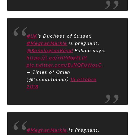
#UK
‘s Duchess of Sussex
#MeghanMarkle
is pregnant,
@KensingtonRoyal
Palace says:
https://t.co/rHHdbgFLjH
pic.twitter.com/BJNQFUWosC
— Times of Oman
(@timesofoman)
15 ottobre
2018
#MeghanMarkle
Is Pregnant,