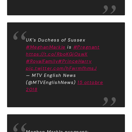
UK’s Duchess of Sussex
#MeghanMarkle
is
#Pregnant
https://t.co/RboKGjOswX
#RoyalFamily
#PrinceHarry
pic.twitter.com/hFwrmfhmsJ
— MTV English News
(@MTVEnglishNews)
15 ottobre
2018