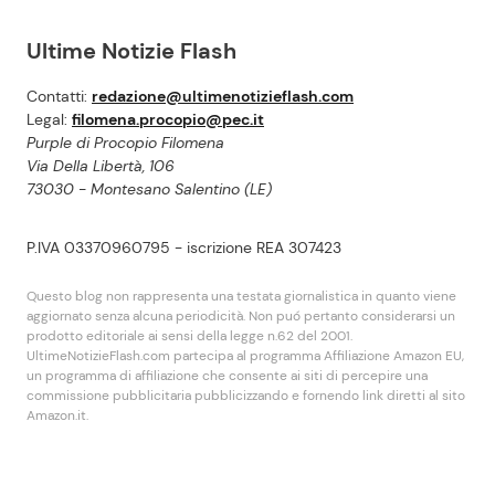
Ultime Notizie Flash
Contatti:
redazione@ultimenotizieflash.com
Legal:
filomena.procopio@pec.it
Purple di Procopio Filomena
Via Della Libertà, 106
73030 - Montesano Salentino (LE)
P.IVA 03370960795 - iscrizione REA 307423
Questo blog non rappresenta una testata giornalistica in quanto viene
aggiornato senza alcuna periodicità. Non puó pertanto considerarsi un
prodotto editoriale ai sensi della legge n.62 del 2001.
UltimeNotizieFlash.com partecipa al programma Affiliazione Amazon EU,
un programma di affiliazione che consente ai siti di percepire una
commissione pubblicitaria pubblicizzando e fornendo link diretti al sito
Amazon.it.