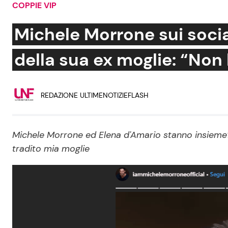
COPPIE VIP
Soap Opera
Michele Morrone sui socia
della sua ex moglie: “Non 
Social News
Benessere
REDAZIONE ULTIMENOTIZIEFLASH
News dal mondo
Casa
Moda e Style
Mondo Mamma
Michele Morrone ed Elena d'Amario stanno insieme? S
tradito mia moglie
News benessere
Salute
Viaggi e Turismo
Festività