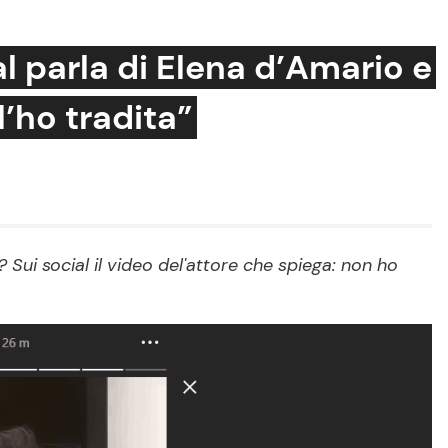
l parla di Elena d’Amario e
l’ho tradita”
Cucina e Ricette
Consigli di Cucina
Dolci
Le Ricette in TV
ui social il video del'attore che spiega: non ho
Primi Piatti
Ricette Facili e Veloci
Ricette Feste
Ricette per Bambini