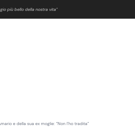
gio più bello della nostra vita”
ShowBiz
News Cinema
News Musica
News Spettacolo
mario e della sua ex moglie: “Non l’ho tradita”