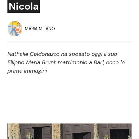
Nicola
Economia
Fiction e Serie TV
Persone Scomparse
Programmi TV
MARIA MILANO
Politica
Reality e Talent
Nathalie Caldonazzo ha sposato oggi il suo
Soap Opera
Filippo Maria Bruni: matrimonio a Bari, ecco le
prime immagini
ShowBiz
Social News
News Cinema
News dal mondo
News Musica
News Spettacolo