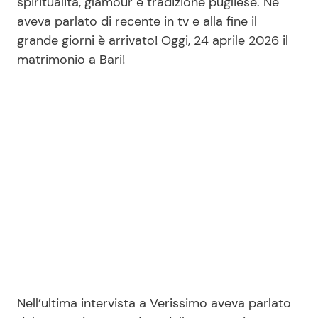
spiritualità, glamour e tradizione pugliese. Ne
aveva parlato di recente in tv e alla fine il
grande giorni è arrivato! Oggi, 24 aprile 2026 il
Seguici
matrimonio a Bari!
Info
Chi siamo
Disclaimer e Privacy
Redazione
Contattaci
Pubblicità
Privacy Policy
Nell’ultima intervista a Verissimo aveva parlato