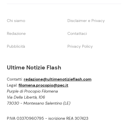
Chi siamo
Disclaimer e Privacy
Redazione
Contattaci
Pubblicità
Privacy Policy
Ultime Notizie Flash
Contatti:
redazione@ultimenotizieflash.com
Legal:
filomena.procopio@pec.it
Purple di Procopio Filomena
Via Della Libertà, 106
73030 - Montesano Salentino (LE)
P.IVA 03370960795 - iscrizione REA 307423