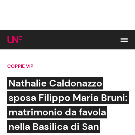
Vai al contenuto
COPPIE VIP
Cerca:
Nathalie Caldonazzo
News e Cronaca
Gossip e TV
sposa Filippo Maria Bruni:
Attualità Italiana
Bellezze VIP
matrimonio da favola
Dal Mondo
Coppie VIP
nella Basilica di San