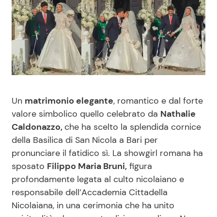
Benessere
Cucina e Ricette
Casa
Consigli di Cucina
Moda e Style
Dolci
Mondo Mamma
Le Ricette in TV
Un
matrimonio elegante
, romantico e dal forte
valore simbolico quello celebrato da
Nathalie
News benessere
Primi Piatti
Caldonazzo,
che ha scelto la splendida cornice
della Basilica di San Nicola a Bari per
Salute
Ricette Facili e Veloci
pronunciare il fatidico sì. La showgirl romana ha
sposato
Filippo Maria Bruni,
figura
Viaggi e Turismo
Ricette Feste
profondamente legata al culto nicolaiano e
responsabile dell’Accademia Cittadella
Nicolaiana, in una cerimonia che ha unito
Festività
Ricette per Bambini