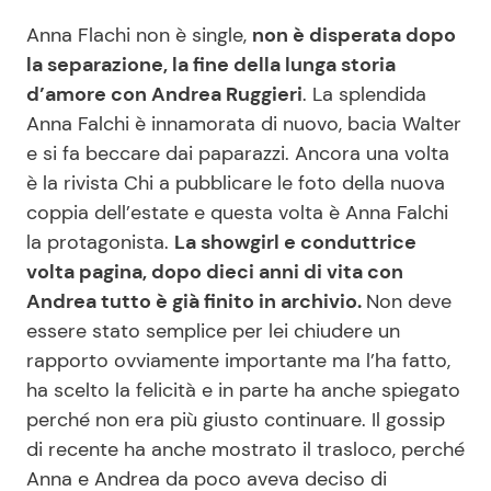
Anna Flachi non è single,
non è disperata dopo
la separazione, la fine della lunga storia
Seguici
d’amore con Andrea Ruggieri
. La splendida
Anna Falchi è innamorata di nuovo, bacia Walter
e si fa beccare dai paparazzi. Ancora una volta
è la rivista Chi a pubblicare le foto della nuova
Info
coppia dell’estate e questa volta è Anna Falchi
la protagonista.
La showgirl e conduttrice
Chi siamo
volta pagina, dopo dieci anni di vita con
Disclaimer e Privacy
Andrea tutto è già finito in archivio.
Non deve
Redazione
essere stato semplice per lei chiudere un
rapporto ovviamente importante ma l’ha fatto,
Contattaci
ha scelto la felicità e in parte ha anche spiegato
Pubblicità
perché non era più giusto continuare. Il gossip
Privacy Policy
di recente ha anche mostrato il trasloco, perché
Anna e Andrea da poco aveva deciso di