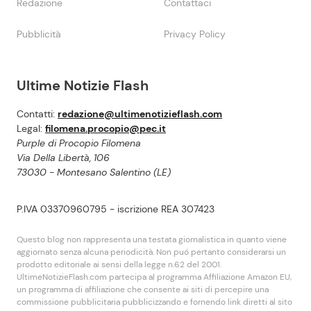
Redazione
Contattaci
Pubblicità
Privacy Policy
Ultime Notizie Flash
Contatti:
redazione@ultimenotizieflash.com
Legal:
filomena.procopio@pec.it
Purple di Procopio Filomena
Via Della Libertà, 106
73030 - Montesano Salentino (LE)
P.IVA 03370960795 - iscrizione REA 307423
Questo blog non rappresenta una testata giornalistica in quanto viene
aggiornato senza alcuna periodicità. Non puó pertanto considerarsi un
prodotto editoriale ai sensi della legge n.62 del 2001.
UltimeNotizieFlash.com partecipa al programma Affiliazione Amazon EU,
un programma di affiliazione che consente ai siti di percepire una
commissione pubblicitaria pubblicizzando e fornendo link diretti al sito