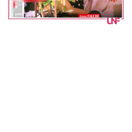
Benessere
Cucina e Ricette
Casa
Consigli di Cucina
Moda e Style
Dolci
Mondo Mamma
Le Ricette in TV
News benessere
Primi Piatti
Salute
Ricette Facili e Veloci
Viaggi e Turismo
Ricette Feste
Festività
Ricette per Bambini