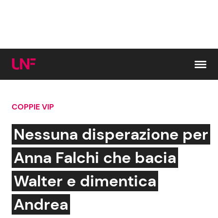
Vai al contenuto
COPPIE VIP
Cerca:
Nessuna disperazione per
News e Cronaca
Gossip e TV
Anna Falchi che bacia
Attualità Italiana
Bellezze VIP
Walter e dimentica
Dal Mondo
Coppie VIP
Andrea