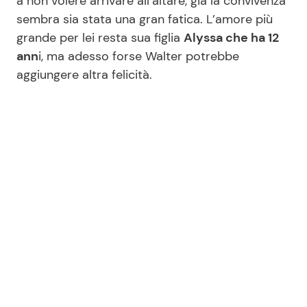
a non volere arrivare all’altare, già la convivenza
sembra sia stata una gran fatica. L’amore più
grande per lei resta sua figlia
Alyssa che ha 12
ann
i, ma adesso forse Walter potrebbe
aggiungere altra felicità.