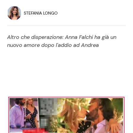
Economia
Fiction e Serie TV
STEFANIA LONGO
Persone Scomparse
Programmi TV
Altro che disperazione: Anna Falchi ha già un
Politica
Reality e Talent
nuovo amore dopo l'addio ad Andrea
Soap Opera
ShowBiz
Social News
News Cinema
News dal mondo
News Musica
News Spettacolo