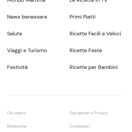
Mondo Mamma
Le Ricette in TV
News benessere
Primi Piatti
Salute
Ricette Facili e Veloci
Viaggi e Turismo
Ricette Feste
Festività
Ricette per Bambini
Chi siamo
Disclaimer e Privacy
Redazione
Contattaci