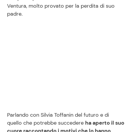
Ventura, molto provato per la perdita di suo
padre.
Seguici
Info
Chi siamo
Disclaimer e Privacy
Redazione
Contattaci
Pubblicità
Parlando con Silvia Toffanin del futuro e di
Privacy Policy
quello che potrebbe succedere
ha aperto il suo
cuore raccontando i motivi che lo hanno