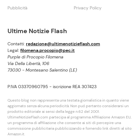
Pubblicità
Privacy Policy
Ultime Notizie Flash
Contatti:
redazione@ultimenotizieflash.com
Legal:
filomena.procopio@pec.it
Purple di Procopio Filomena
Via Della Libertà, 106
73030 - Montesano Salentino (LE)
P.IVA 03370960795 - iscrizione REA 307423
Questo blog non rappresenta una testata giornalistica in quanto viene
aggiornato senza alcuna periodicità. Non puó pertanto considerarsi un
prodotto editoriale ai sensi della legge n.62 del 2001.
UltimeNotizieFlash.com partecipa al programma Affiliazione Amazon EU,
un programma di affiliazione che consente ai siti di percepire una
commissione pubblicitaria pubblicizzando e fornendo link diretti al sito
Amazon.it.