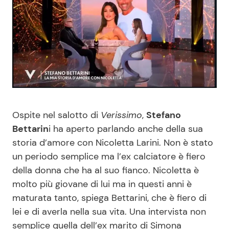
Benessere
Cucina e Ricette
Casa
Consigli di Cucina
Moda e Style
Dolci
Mondo Mamma
Le Ricette in TV
Ospite nel salotto di
Verissimo
,
Stefano
Bettarin
i ha aperto parlando anche della sua
News benessere
Primi Piatti
storia d’amore con Nicoletta Larini. Non è stato
un periodo semplice ma l’ex calciatore è fiero
Salute
Ricette Facili e Veloci
della donna che ha al suo fianco. Nicoletta è
molto più giovane di lui ma in questi anni è
Viaggi e Turismo
Ricette Feste
maturata tanto, spiega Bettarini, che è fiero di
lei e di averla nella sua vita. Una intervista non
Festività
Ricette per Bambini
semplice quella dell’ex marito di Simona