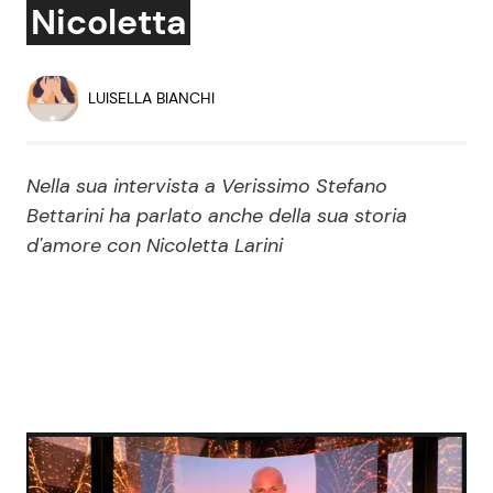
Nicoletta
Economia
Fiction e Serie TV
Persone Scomparse
Programmi TV
LUISELLA BIANCHI
Politica
Reality e Talent
Nella sua intervista a Verissimo Stefano
Soap Opera
Bettarini ha parlato anche della sua storia
d'amore con Nicoletta Larini
ShowBiz
Social News
News Cinema
News dal mondo
News Musica
News Spettacolo