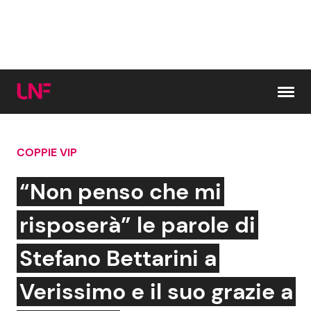
Vai al contenuto
COPPIE VIP
Cerca:
“Non penso che mi
News e Cronaca
Gossip e TV
risposerà” le parole di
Attualità Italiana
Bellezze VIP
Stefano Bettarini a
Dal Mondo
Coppie VIP
Verissimo e il suo grazie a