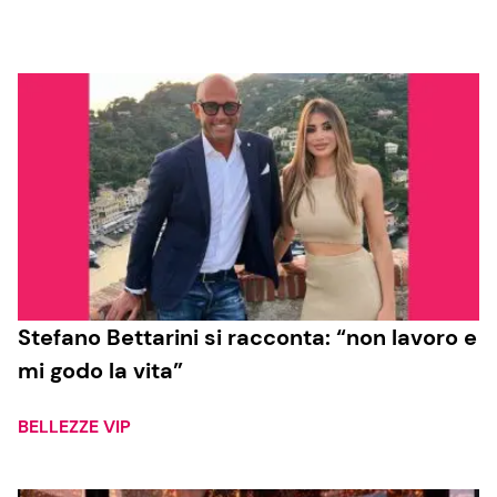
Cucina e Ricette
Consigli di Cucina
Dolci
Le Ricette in TV
Primi Piatti
Stefano Bettarini si racconta: “non lavoro e
mi godo la vita”
Ricette Facili e Veloci
Ricette Feste
BELLEZZE VIP
Ricette per Bambini