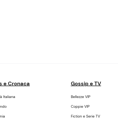
s e Cronaca
Gossip e TV
tà Italiana
Bellezze VIP
ondo
Coppie VIP
mia
Fiction e Serie TV