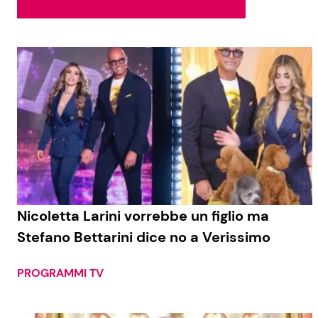
Soap Opera
Social News
Benessere
News dal mondo
Casa
Moda e Style
Mondo Mamma
News benessere
Nicoletta Larini vorrebbe un figlio ma
Stefano Bettarini dice no a Verissimo
Salute
Viaggi e Turismo
PROGRAMMI TV
Festività