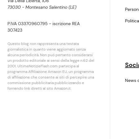
Via Della Libertà, 106
73030 - Montesano Salentino (LE)
Perso
Politic
P.IVA 03370960795 - iscrizione REA
307423
Questo blog non rappresenta una testata
giornalistica in quanto viene aggiornato senza
alcuna periodicità. Non puó pertanto considerarsi
un prodotto editoriale ai sensi della legge n.62 del
Soci
2001. UltimeNotizieFlash.com partecipa al
programma Affiliazione Amazon EU, un programma
di affiliazione che consente ai siti di percepire una
News 
commissione pubblicitaria pubblicizzando e
fornendo link diretti al sito Amazon.it.