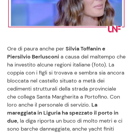
Benessere
Cucina e Ricette
Casa
Consigli di Cucina
Moda e Style
Dolci
Ore di paura anche per
Silvia Toffanin e
Piersilvio Berlusconi
a causa del maltempo che
Mondo Mamma
Le Ricette in TV
ha investito alcune regioni italiane (foto). La
coppia con i figli si trovava e sembra sia ancora
News benessere
Primi Piatti
bloccata nel castello situato a metà dei
cedimenti strutturali della strada provinciale
Salute
Ricette Facili e Veloci
che collega Santa Margherita a Portofino. Con
loro anche il personale di servizio.
La
Viaggi e Turismo
Ricette Feste
mareggiata in Liguria ha spezzato il porto in
due,
la diga riporta un buco di molto metri e ci
Festività
Ricette per Bambini
sono barche danneggiate, anche yacht finiti