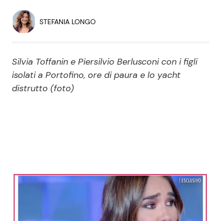
Economia
Fiction e Serie TV
STEFANIA LONGO
Persone Scomparse
Programmi TV
Silvia Toffanin e Piersilvio Berlusconi con i figli
Politica
Reality e Talent
isolati a Portofino, ore di paura e lo yacht
distrutto (foto)
Soap Opera
ShowBiz
Social News
News Cinema
News dal mondo
News Musica
News Spettacolo