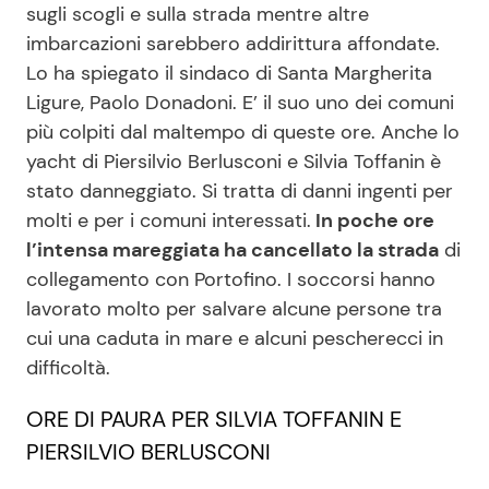
sugli scogli e sulla strada mentre altre
imbarcazioni sarebbero addirittura affondate.
Lo ha spiegato il sindaco di Santa Margherita
Seguici
Ligure, Paolo Donadoni. E’ il suo uno dei comuni
più colpiti dal maltempo di queste ore. Anche lo
yacht di Piersilvio Berlusconi e Silvia Toffanin è
stato danneggiato. Si tratta di danni ingenti per
Info
molti e per i comuni interessati.
In poche ore
Chi siamo
l’intensa mareggiata ha cancellato la strada
di
collegamento con Portofino. I soccorsi hanno
Disclaimer e Privacy
lavorato molto per salvare alcune persone tra
Redazione
cui una caduta in mare e alcuni pescherecci in
Contattaci
difficoltà.
Pubblicità
ORE DI PAURA PER SILVIA TOFFANIN E
Privacy Policy
PIERSILVIO BERLUSCONI