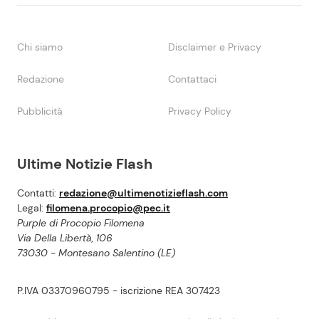
Chi siamo
Disclaimer e Privacy
Redazione
Contattaci
Pubblicità
Privacy Policy
Ultime Notizie Flash
Contatti:
redazione@ultimenotizieflash.com
Legal:
filomena.procopio@pec.it
Purple di Procopio Filomena
Via Della Libertà, 106
73030 - Montesano Salentino (LE)
P.IVA 03370960795 - iscrizione REA 307423