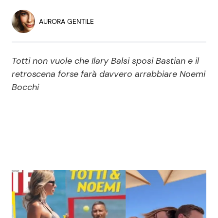
Economia
Fiction e Serie TV
AURORA GENTILE
Persone Scomparse
Programmi TV
Totti non vuole che Ilary Balsi sposi Bastian e il
Politica
Reality e Talent
retroscena forse farà davvero arrabbiare Noemi
Bocchi
Soap Opera
ShowBiz
Social News
News Cinema
News dal mondo
News Musica
News Spettacolo