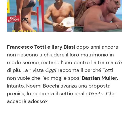
Benessere
Cucina e Ricette
Casa
Consigli di Cucina
Moda e Style
Dolci
Francesco Totti e Ilary Blasi
dopo anni ancora
non riescono a chiudere il loro matrimonio in
Mondo Mamma
Le Ricette in TV
modo sereno, restano l’uno contro l’altra ma c’è
di più. La rivista
Oggi
racconta il perché Totti
News benessere
Primi Piatti
non vuole che l’ex moglie sposi
Bastian Muller.
Intanto, Noemi Bocchi avanza una proposta
Salute
Ricette Facili e Veloci
precisa, lo racconta il settimanale
Gente
. Che
accadrà adesso?
Viaggi e Turismo
Ricette Feste
Festività
Ricette per Bambini