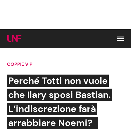
Vai al contenuto
COPPIE VIP
Cerca:
Perché Totti non vuole
News e Cronaca
Gossip e TV
che Ilary sposi Bastian.
Attualità Italiana
Bellezze VIP
L’indiscrezione farà
Dal Mondo
Coppie VIP
arrabbiare Noemi?