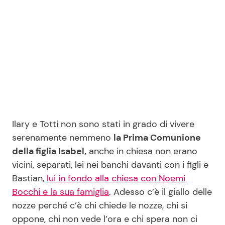
Seguici
Info
Chi siamo
Ilary e Totti non sono stati in grado di vivere
Disclaimer e Privacy
serenamente nemmeno
la Prima Comunione
Redazione
della figlia Isabel,
anche in chiesa non erano
vicini, separati, lei nei banchi davanti con i figli e
Contattaci
Bastian,
lui in fondo alla chiesa con Noemi
Pubblicità
Bocchi e la sua famiglia
. Adesso c’è il giallo delle
Privacy Policy
nozze perché c’è chi chiede le nozze, chi si
oppone, chi non vede l’ora e chi spera non ci