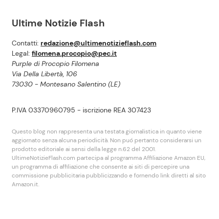
Ultime Notizie Flash
Contatti:
redazione@ultimenotizieflash.com
Legal:
filomena.procopio@pec.it
Purple di Procopio Filomena
Via Della Libertà, 106
73030 - Montesano Salentino (LE)
P.IVA 03370960795 - iscrizione REA 307423
Questo blog non rappresenta una testata giornalistica in quanto viene
aggiornato senza alcuna periodicità. Non puó pertanto considerarsi un
prodotto editoriale ai sensi della legge n.62 del 2001.
UltimeNotizieFlash.com partecipa al programma Affiliazione Amazon EU,
un programma di affiliazione che consente ai siti di percepire una
commissione pubblicitaria pubblicizzando e fornendo link diretti al sito
Amazon.it.