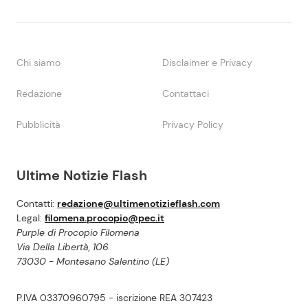
Chi siamo
Disclaimer e Privacy
Redazione
Contattaci
Pubblicità
Privacy Policy
Ultime Notizie Flash
Contatti:
redazione@ultimenotizieflash.com
Legal:
filomena.procopio@pec.it
Purple di Procopio Filomena
Via Della Libertà, 106
73030 - Montesano Salentino (LE)
P.IVA 03370960795 - iscrizione REA 307423