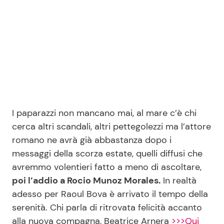
Seguici
Info
I paparazzi non mancano mai, al mare c’è chi
Chi siamo
cerca altri scandali, altri pettegolezzi ma l’attore
Disclaimer e Privacy
romano ne avrà già abbastanza dopo i
Redazione
messaggi della scorza estate, quelli diffusi che
avremmo volentieri fatto a meno di ascoltare,
Contattaci
poi l’addio a Rocio Munoz Morales.
In realtà
Pubblicità
adesso per Raoul Bova è arrivato il tempo della
Privacy Policy
serenità. Chi parla di ritrovata felicità accanto
alla nuova compagna, Beatrice Arnera
>>>Qui