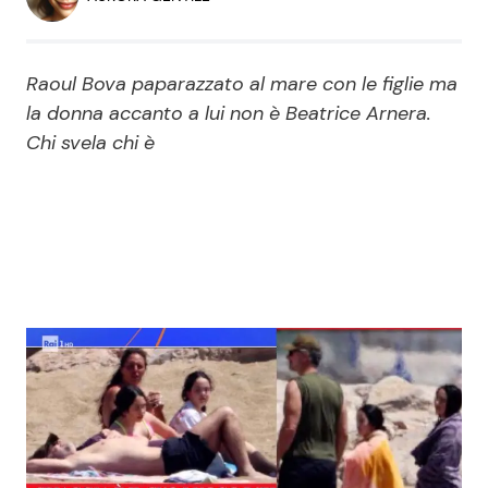
Economia
Fiction e Serie TV
Persone Scomparse
Programmi TV
Raoul Bova paparazzato al mare con le figlie ma
la donna accanto a lui non è Beatrice Arnera.
Politica
Chi svela chi è
Reality e Talent
Soap Opera
ShowBiz
Social News
News Cinema
News dal mondo
News Musica
News Spettacolo