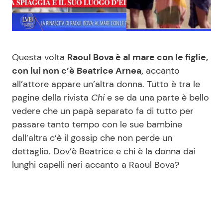
Benessere
Cucina e Ricette
Casa
Consigli di Cucina
Questa volta
Raoul Bova è al mare con le figlie,
Moda e Style
Dolci
con lui non c’è Beatrice Arnea,
accanto
all’attore appare un’altra donna. Tutto è tra le
pagine della rivista
Chi
e se da una parte è bello
Mondo Mamma
Le Ricette in TV
vedere che un papà separato fa di tutto per
passare tanto tempo con le sue bambine
News benessere
Primi Piatti
dall’altra c’è il gossip che non perde un
dettaglio. Dov’è Beatrice e chi è la donna dai
Salute
Ricette Facili e Veloci
lunghi capelli neri accanto a Raoul Bova?
Viaggi e Turismo
Ricette Feste
Festività
Ricette per Bambini