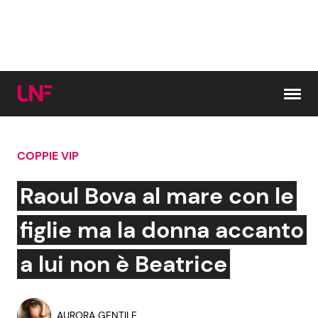
Vai al contenuto
COPPIE VIP
Cerca:
Raoul Bova al mare con le
News e Cronaca
Gossip e TV
figlie ma la donna accanto
Attualità Italiana
Bellezze VIP
a lui non è Beatrice
Dal Mondo
Coppie VIP
AURORA GENTILE