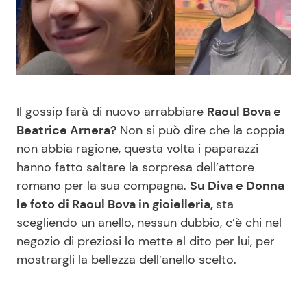
Benessere
Cucina e Ricette
Casa
Consigli di Cucina
Moda e Style
Dolci
Il gossip farà di nuovo arrabbiare
Raoul Bova e
Beatrice Arnera?
Non si può dire che la coppia
Mondo Mamma
Le Ricette in TV
non abbia ragione, questa volta i paparazzi
hanno fatto saltare la sorpresa dell’attore
News benessere
Primi Piatti
romano per la sua compagna.
Su Diva e Donna
le foto di Raoul Bova in gioielleria,
sta
Salute
Ricette Facili e Veloci
scegliendo un anello, nessun dubbio, c’è chi nel
negozio di preziosi lo mette al dito per lui, per
Viaggi e Turismo
Ricette Feste
mostrargli la bellezza dell’anello scelto.
Festività
Ricette per Bambini