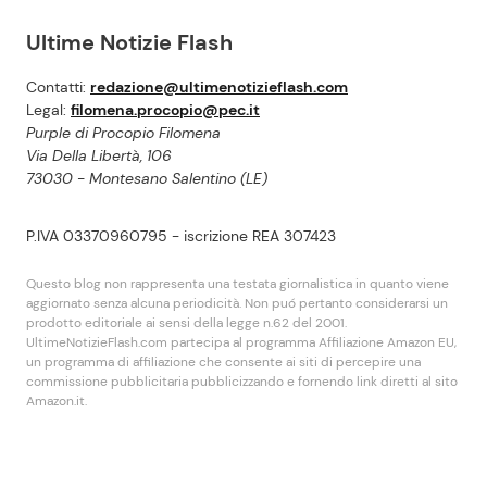
Ultime Notizie Flash
Contatti:
redazione@ultimenotizieflash.com
Legal:
filomena.procopio@pec.it
Purple di Procopio Filomena
Via Della Libertà, 106
73030 - Montesano Salentino (LE)
P.IVA 03370960795 - iscrizione REA 307423
Questo blog non rappresenta una testata giornalistica in quanto viene
aggiornato senza alcuna periodicità. Non puó pertanto considerarsi un
prodotto editoriale ai sensi della legge n.62 del 2001.
UltimeNotizieFlash.com partecipa al programma Affiliazione Amazon EU,
un programma di affiliazione che consente ai siti di percepire una
commissione pubblicitaria pubblicizzando e fornendo link diretti al sito
Amazon.it.