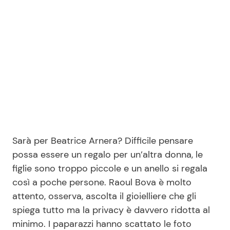
Seguici
Info
Chi siamo
Disclaimer e Privacy
Sarà per Beatrice Arnera? Difficile pensare
Redazione
possa essere un regalo per un’altra donna, le
figlie sono troppo piccole e un anello si regala
Contattaci
così a poche persone. Raoul Bova è molto
Pubblicità
attento, osserva, ascolta il gioielliere che gli
Privacy Policy
spiega tutto ma la privacy è davvero ridotta al
minimo. I paparazzi hanno scattato le foto