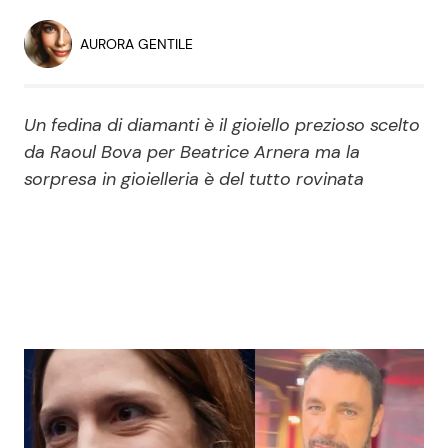
Economia
Fiction e Serie TV
AURORA GENTILE
Persone Scomparse
Programmi TV
Un fedina di diamanti è il gioiello prezioso scelto
Politica
Reality e Talent
da Raoul Bova per Beatrice Arnera ma la
sorpresa in gioielleria è del tutto rovinata
Soap Opera
ShowBiz
Social News
News Cinema
News dal mondo
News Musica
News Spettacolo