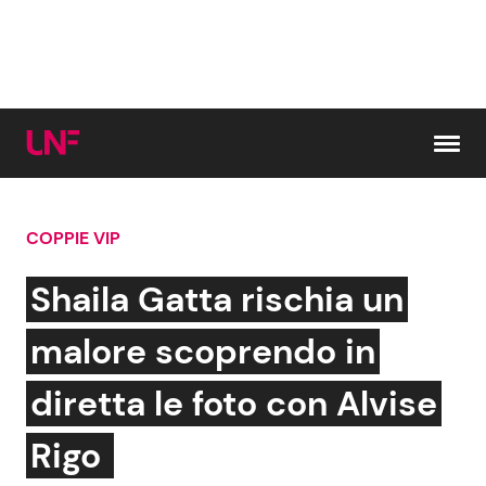
Vai al contenuto
COPPIE VIP
Cerca:
Shaila Gatta rischia un
News e Cronaca
Gossip e TV
malore scoprendo in
Attualità Italiana
Bellezze VIP
diretta le foto con Alvise
Dal Mondo
Coppie VIP
Rigo