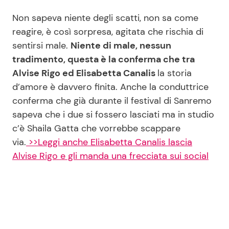
Non sapeva niente degli scatti, non sa come
reagire, è così sorpresa, agitata che rischia di
Seguici
sentirsi male.
Niente di male, nessun
tradimento, questa è la conferma che tra
Alvise Rigo ed Elisabetta Canalis
la storia
d’amore è davvero finita. Anche la conduttrice
Info
conferma che già durante il festival di Sanremo
sapeva che i due si fossero lasciati ma in studio
Chi siamo
c’è Shaila Gatta che vorrebbe scappare
Disclaimer e Privacy
via.
>>Leggi anche Elisabetta Canalis lascia
Redazione
Alvise Rigo e gli manda una frecciata sui social
Contattaci
Pubblicità
Privacy Policy