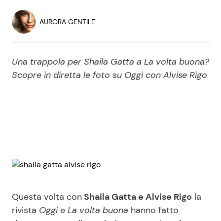
Economia
Fiction e Serie TV
AURORA GENTILE
Persone Scomparse
Programmi TV
Una trappola per Shaila Gatta a La volta buona?
Politica
Reality e Talent
Scopre in diretta le foto su Oggi con Alvise Rigo
Soap Opera
ShowBiz
Social News
News Cinema
News dal mondo
News Musica
Questa volta con
Shaila Gatta e Alvise Rigo
la
News Spettacolo
rivista
Oggi
e
La volta buona
hanno fatto