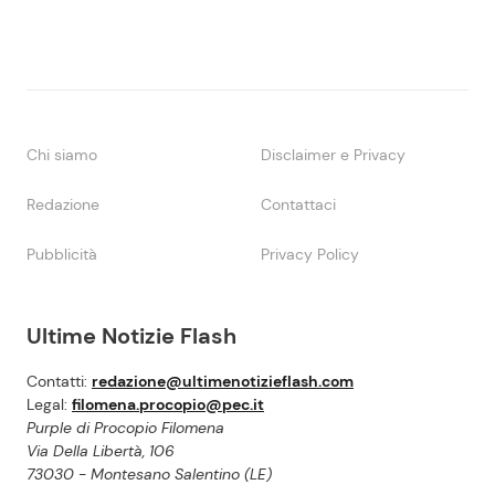
Chi siamo
Disclaimer e Privacy
Redazione
Contattaci
Pubblicità
Privacy Policy
Ultime Notizie Flash
Contatti:
redazione@ultimenotizieflash.com
Legal:
filomena.procopio@pec.it
Purple di Procopio Filomena
Via Della Libertà, 106
73030 - Montesano Salentino (LE)