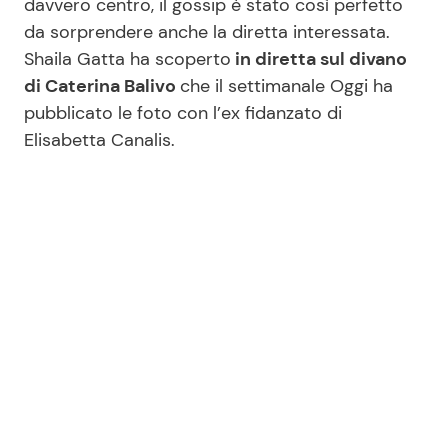
davvero centro, il gossip è stato così perfetto
da sorprendere anche la diretta interessata.
Benessere
Cucina e Ricette
Shaila Gatta ha scoperto
in diretta sul divano
Casa
Consigli di Cucina
di Caterina Balivo
che il settimanale Oggi ha
pubblicato le foto con l’ex fidanzato di
Elisabetta Canalis.
Moda e Style
Dolci
Mondo Mamma
Le Ricette in TV
News benessere
Primi Piatti
Salute
Ricette Facili e Veloci
Viaggi e Turismo
Ricette Feste
Festività
Ricette per Bambini