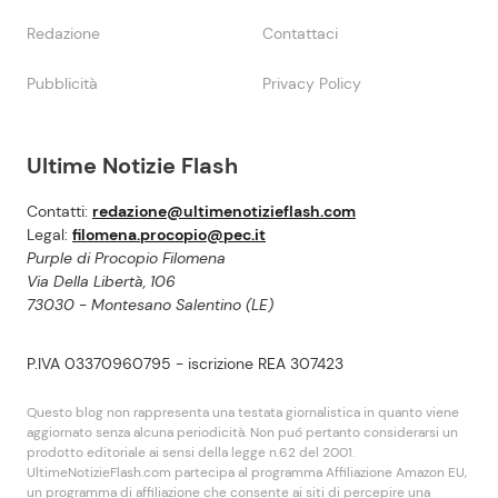
Redazione
Contattaci
Pubblicità
Privacy Policy
Ultime Notizie Flash
Contatti:
redazione@ultimenotizieflash.com
Legal:
filomena.procopio@pec.it
Purple di Procopio Filomena
Via Della Libertà, 106
73030 - Montesano Salentino (LE)
P.IVA 03370960795 - iscrizione REA 307423
Questo blog non rappresenta una testata giornalistica in quanto viene
aggiornato senza alcuna periodicità. Non puó pertanto considerarsi un
prodotto editoriale ai sensi della legge n.62 del 2001.
UltimeNotizieFlash.com partecipa al programma Affiliazione Amazon EU,
un programma di affiliazione che consente ai siti di percepire una