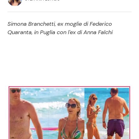
Economia
Fiction e Serie TV
Persone Scomparse
Programmi TV
Simona Branchetti, ex moglie di Federico
Quaranta, in Puglia con l'ex di Anna Falchi
Politica
Reality e Talent
Soap Opera
ShowBiz
Social News
News Cinema
News dal mondo
News Musica
News Spettacolo