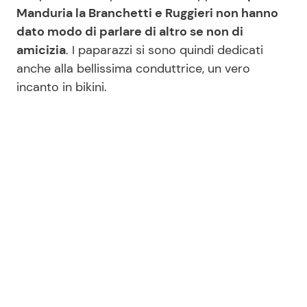
Manduria la Branchetti e Ruggieri non hanno
dato modo di parlare di altro se non di
Seguici
amicizia
. I paparazzi si sono quindi dedicati
anche alla bellissima conduttrice, un vero
incanto in bikini.
Info
Chi siamo
Disclaimer e Privacy
Redazione
Contattaci
Pubblicità
Privacy Policy