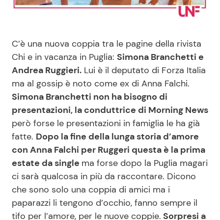
Benessere
Cucina e Ricette
Casa
Consigli di Cucina
C’è una nuova coppia tra le pagine della rivista
Chi e in vacanza in Puglia:
Simona Branchetti e
Moda e Style
Dolci
Andrea Ruggieri.
Lui è il deputato di Forza Italia
ma al gossip è noto come ex di Anna Falchi.
Simona Branchetti non ha bisogno di
Mondo Mamma
Le Ricette in TV
presentazioni, la conduttrice di Morning News
però forse le presentazioni in famiglia le ha già
News benessere
Primi Piatti
fatte.
Dopo la fine della lunga storia d’amore
con Anna Falchi per Ruggeri questa è la prima
Salute
Ricette Facili e Veloci
estate da single
ma forse dopo la Puglia magari
ci sarà qualcosa in più da raccontare. Dicono
Viaggi e Turismo
Ricette Feste
che sono solo una coppia di amici ma i
paparazzi li tengono d’occhio, fanno sempre il
Festività
Ricette per Bambini
tifo per l’amore, per le nuove coppie.
Sorpresi a