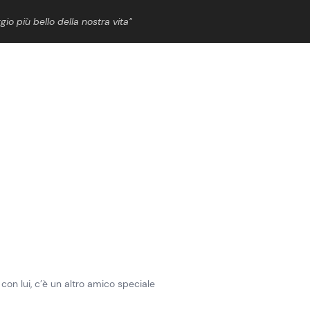
gio più bello della nostra vita”
ShowBiz
News Cinema
News Musica
News Spettacolo
con lui, c’è un altro amico speciale