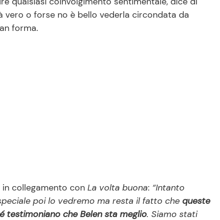
re qualsiasi coinvolgimento sentimentale, dice di
 vero o forse no è bello vederla circondata da
ran forma.
 in collegamento con
La volta buona
:
“Intanto
peciale poi lo vedremo ma resta il fatto che
queste
é testimoniano che Belen sta meglio
. Siamo stati