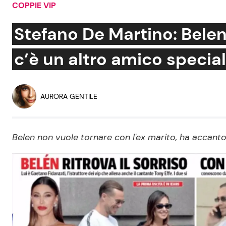
COPPIE VIP
Soap Opera
Stefano De Martino: Belen
c’è un altro amico specia
Social News
Benessere
News dal mondo
Casa
AURORA GENTILE
Moda e Style
Mondo Mamma
Belen non vuole tornare con l'ex marito, ha accan
News benessere
Salute
Viaggi e Turismo
Festività