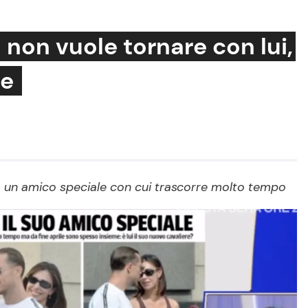
 non vuole tornare con lui,
le
Cucina e Ricette
Consigli di Cucina
Dolci
Le Ricette in TV
to un amico speciale con cui trascorre molto tempo
Primi Piatti
Ricette Facili e Veloci
Ricette Feste
Ricette per Bambini