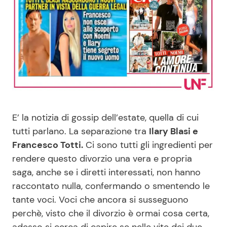
Benessere
Cucina e Ricette
Casa
Consigli di Cucina
Moda e Style
Dolci
Mondo Mamma
Le Ricette in TV
E’ la notizia di gossip dell’estate, quella di cui
News benessere
Primi Piatti
tutti parlano. La separazione tra
Ilary Blasi e
Francesco Totti.
Ci sono tutti gli ingredienti per
Salute
Ricette Facili e Veloci
rendere questo divorzio una vera e propria
saga, anche se i diretti interessati, non hanno
raccontato nulla, confermando o smentendo le
Viaggi e Turismo
Ricette Feste
tante voci. Voci che ancora si susseguono
perchè, visto che il divorzio è ormai cosa certa,
Festività
Ricette per Bambini
adesso si cerca di capire se nelle vite dei due