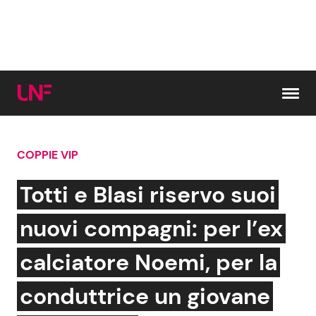
Vai al contenuto
COPPIE VIP
Cerca:
Totti e Blasi riservo suoi
News e Cronaca
Gossip e TV
nuovi compagni: per l’ex
Attualità Italiana
Bellezze VIP
calciatore Noemi, per la
Dal Mondo
Coppie VIP
conduttrice un giovane