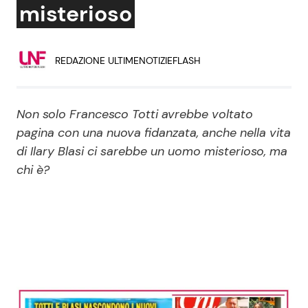
misterioso
Economia
Fiction e Serie TV
Persone Scomparse
Programmi TV
REDAZIONE ULTIMENOTIZIEFLASH
Politica
Reality e Talent
Non solo Francesco Totti avrebbe voltato
Soap Opera
pagina con una nuova fidanzata, anche nella vita
di Ilary Blasi ci sarebbe un uomo misterioso, ma
chi è?
ShowBiz
Social News
News Cinema
News dal mondo
News Musica
News Spettacolo