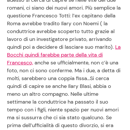
romani, ci siano dei nuovi amori. Più semplice la
questione Francesco Totti: l’ex capitano della
Seguici
Roma avrebbe tradito Ilary con Noemi ( la
conduttrice avrebbe scoperto tutto grazie al
lavoro di un investigatore privato, arrivando
quindi poi a decidere di lasciare suo marito).
La
Info
Bocchi quindi farebbe parte della vita di
Francesco,
anche se ufficialmente, non c’è una
Chi siamo
foto, non ci sono conferme. Ma i due, a detta di
Disclaimer e Privacy
molti, sarebbero una coppia fissa…Si cerca
quindi di capire se anche Ilary Blasi, abbia o
Redazione
meno un altro compagno. Nelle ultime
Contattaci
settimane la conduttrice ha passato il suo
Pubblicità
tempo con i figli, niente spazio per nuovi amori
ma si sussurra che ci sia stato qualcuno. Se
Privacy Policy
prima dell’ufficialità di questo divorzio, si era