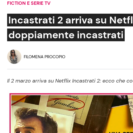
FICTION E SERIE TV
Soap Opera
Incastrati 2 arriva su Netf
doppiamente incastrati
Social News
Benessere
News dal mondo
Casa
FILOMENA PROCOPIO
Moda e Style
Mondo Mamma
Il 2 marzo arriva su Netflix Incastrati 2: ecco che 
News benessere
Salute
Viaggi e Turismo
Festività