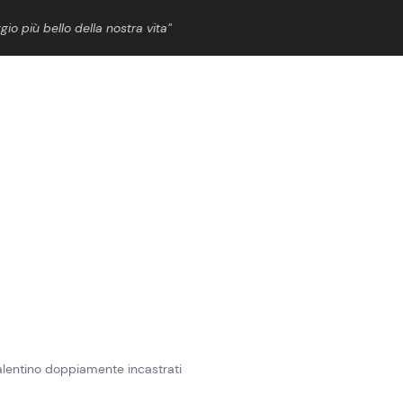
gio più bello della nostra vita”
ShowBiz
News Cinema
News Musica
News Spettacolo
 Valentino doppiamente incastrati