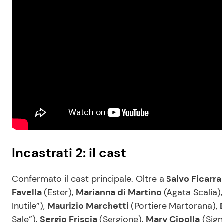
Incastrati 2: il cast
Confermato il cast principale. Oltre a
Salvo Ficarr
Favella
(Ester),
Marianna di Martino
(Agata Scalia),
Inutile”),
Maurizio Marchetti
(Portiere Martorana),
Sale”),
Sergio Friscia
(Sergione),
Mary Cipolla
(Sign