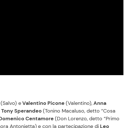
a
(Salvo) e
Valentino Picone
(Valentino),
Anna
Tony Sperandeo
(Tonino Macaluso, detto “Cosa
Domenico Centamore
(Don Lorenzo, detto “Primo
ora Antonietta)
e con la partecipazione di
Leo