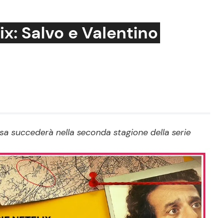
lix: Salvo e Valentino
Cucina e Ricette
Consigli di Cucina
Dolci
Le Ricette in TV
cosa succederà nella seconda stagione della serie
Primi Piatti
Ricette Facili e Veloci
Ricette Feste
Ricette per Bambini