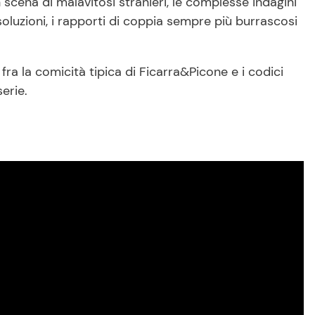
scena di malavitosi stranieri, le complesse indagini
luzioni, i rapporti di coppia sempre più burrascosi
ra la comicità tipica di Ficarra&Picone e i codici
serie.