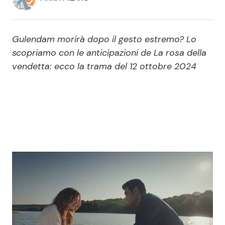
Economia
Fiction e Serie TV
Persone Scomparse
Programmi TV
Gulendam morirà dopo il gesto estremo? Lo
scopriamo con le anticipazioni de La rosa della
Politica
Reality e Talent
vendetta: ecco la trama del 12 ottobre 2024
Soap Opera
ShowBiz
Social News
News Cinema
News dal mondo
News Musica
News Spettacolo