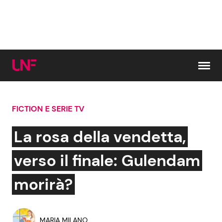
Vai al contenuto
FICTION E SERIE TV
Cerca:
La rosa della vendetta,
News e Cronaca
Gossip e TV
verso il finale: Gulendam
Attualità Italiana
Bellezze VIP
morirà?
Dal Mondo
Coppie VIP
MARIA MILANO