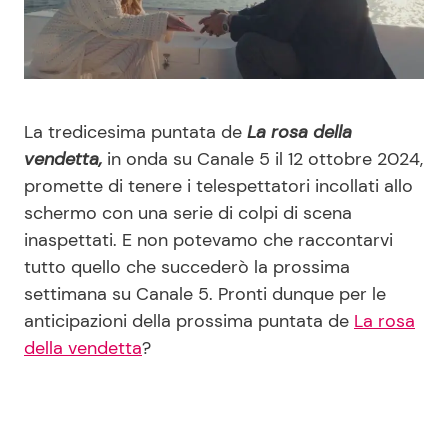
Benessere
Cucina e Ricette
Casa
Consigli di Cucina
La tredicesima puntata de
La rosa della
Moda e Style
Dolci
vendetta,
in onda su Canale 5 il 12 ottobre 2024,
promette di tenere i telespettatori incollati allo
Mondo Mamma
Le Ricette in TV
schermo con una serie di colpi di scena
inaspettati. E non potevamo che raccontarvi
News benessere
Primi Piatti
tutto quello che succederò la prossima
settimana su Canale 5. Pronti dunque per le
Salute
Ricette Facili e Veloci
anticipazioni della prossima puntata de
La rosa
della vendetta
?
Viaggi e Turismo
Ricette Feste
Festività
Ricette per Bambini