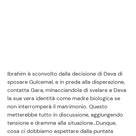
Seguici
Info
Chi siamo
Ibrahim è sconvolto dalla decisione di Deva di
Disclaimer e Privacy
sposare Gulcemal, e in preda alla disperazione,
contatta Gara, minacciandola di svelare a Deva
Redazione
la sua vera identità come madre biologica se
Contattaci
non interromperà il matrimonio. Questo
Pubblicità
metterebbe tutto in discussione, aggiungendo
tensione e dramma alla situazione…Dunque,
Privacy Policy
cosa ci dobbiamo aspettare dalla puntata