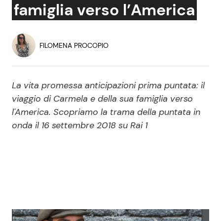
famiglia verso l’America
Economia
Fiction e Serie TV
Persone Scomparse
Programmi TV
FILOMENA PROCOPIO
Politica
Reality e Talent
La vita promessa anticipazioni prima puntata: il
Soap Opera
viaggio di Carmela e della sua famiglia verso
l'America. Scopriamo la trama della puntata in
onda il 16 settembre 2018 su Rai 1
ShowBiz
Social News
News Cinema
News dal mondo
News Musica
News Spettacolo