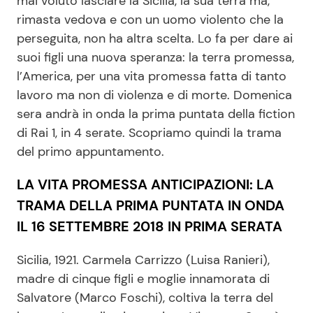
mai voluto lasciare la Sicilia, la sua terra ma,
rimasta vedova e con un uomo violento che la
perseguita, non ha altra scelta. Lo fa per dare ai
Seguici
suoi figli una nuova speranza: la terra promessa,
l’America, per una vita promessa fatta di tanto
lavoro ma non di violenza e di morte. Domenica
sera andrà in onda la prima puntata della fiction
Info
di Rai 1, in 4 serate. Scopriamo quindi la trama
del primo appuntamento.
Chi siamo
Disclaimer e Privacy
LA VITA PROMESSA ANTICIPAZIONI: LA
TRAMA DELLA PRIMA PUNTATA IN ONDA
Redazione
IL 16 SETTEMBRE 2018 IN PRIMA SERATA
Contattaci
Pubblicità
Sicilia, 1921. Carmela Carrizzo (Luisa Ranieri),
madre di cinque figli e moglie innamorata di
Privacy Policy
Salvatore (Marco Foschi), coltiva la terra del