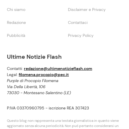
Chi siamo
Disclaimer e Privacy
Redazione
Contattaci
Pubblicità
Privacy Policy
Ultime Notizie Flash
Contatti:
redazione@ultimenotizieflash.com
Legal:
filomena.procopio@pec.it
Purple di Procopio Filomena
Via Della Libertà, 106
73030 - Montesano Salentino (LE)
P.IVA 03370960795 - iscrizione REA 307423
Questo blog non rappresenta una testata giornalistica in quanto viene
aggiornato senza alcuna periodicità. Non puó pertanto considerarsi un