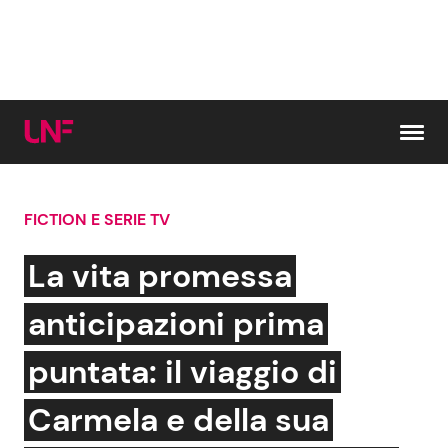
Vai al contenuto
FICTION E SERIE TV
Cerca:
La vita promessa
News e Cronaca
Gossip e TV
anticipazioni prima
Attualità Italiana
Bellezze VIP
puntata: il viaggio di
Dal Mondo
Coppie VIP
Carmela e della sua