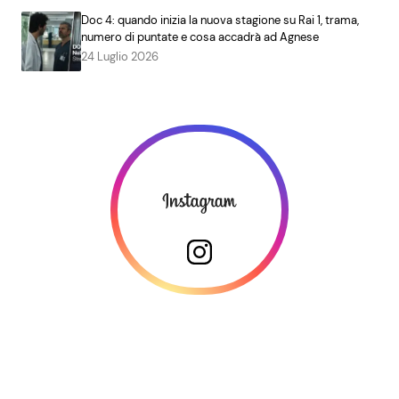
Doc 4: quando inizia la nuova stagione su Rai 1, trama,
numero di puntate e cosa accadrà ad Agnese
24 Luglio 2026