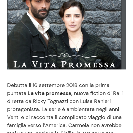
Benessere
Cucina e Ricette
Casa
Consigli di Cucina
Moda e Style
Dolci
Mondo Mamma
Le Ricette in TV
News benessere
Primi Piatti
Debutta il 16 settembre 2018 con la prima
Salute
Ricette Facili e Veloci
puntata
La vita promessa,
nuova fiction di Rai 1
diretta da Ricky Tognazzi con Luisa Ranieri
protagonista. La serie è ambientata negli anni
Viaggi e Turismo
Ricette Feste
Venti e ci racconta il complicato viaggio di una
famiglia verso l’America. Carmela non avrebbe
Festività
Ricette per Bambini