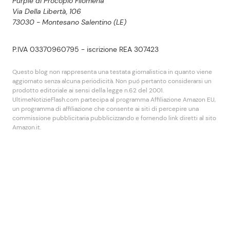
Purple di Procopio Filomena
Via Della Libertà, 106
73030 - Montesano Salentino (LE)
P.IVA 03370960795 - iscrizione REA 307423
Questo blog non rappresenta una testata giornalistica in quanto viene
aggiornato senza alcuna periodicità. Non puó pertanto considerarsi un
prodotto editoriale ai sensi della legge n.62 del 2001.
UltimeNotizieFlash.com partecipa al programma Affiliazione Amazon EU,
un programma di affiliazione che consente ai siti di percepire una
commissione pubblicitaria pubblicizzando e fornendo link diretti al sito
Amazon.it.