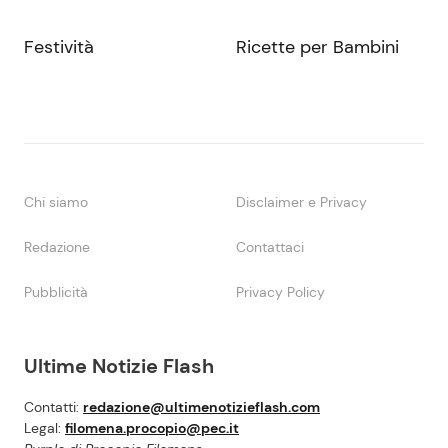
Festività
Ricette per Bambini
Chi siamo
Disclaimer e Privacy
Redazione
Contattaci
Pubblicità
Privacy Policy
Ultime Notizie Flash
Contatti:
redazione@ultimenotizieflash.com
Legal:
filomena.procopio@pec.it