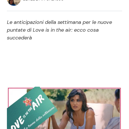
Economia
Fiction e Serie TV
Persone Scomparse
Programmi TV
Le anticipazioni della settimana per le nuove
puntate di Love is in the air: ecco cosa
Politica
succederà
Reality e Talent
Soap Opera
ShowBiz
Social News
News Cinema
News dal mondo
News Musica
News Spettacolo