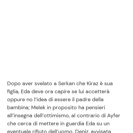
Seguici
Info
Chi siamo
Disclaimer e Privacy
Dopo aver svelato a Serkan che Kiraz è sua
Redazione
figlia, Eda deve ora capire se lui accetterà
Contattaci
oppure no l’idea di essere il padre della
bambina; Melek in proposito ha pensieri
Pubblicità
all’insegna dell’ottimismo, al contrario di Ayfer
Privacy Policy
che cerca di mettere in guardia Eda su un
eventuale rifiuto dell’uomo. Deniz, avvisata