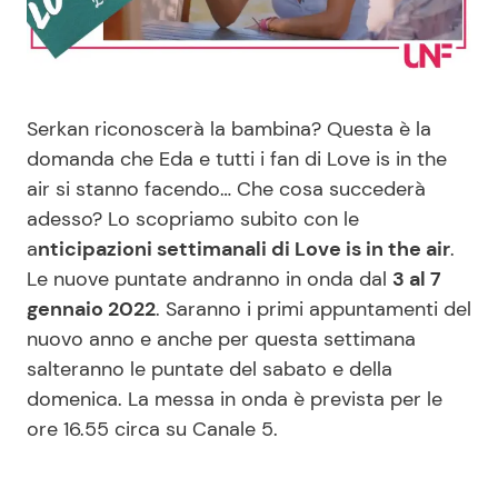
Benessere
Cucina e Ricette
Casa
Consigli di Cucina
Serkan riconoscerà la bambina? Questa è la
Moda e Style
Dolci
domanda che Eda e tutti i fan di Love is in the
air si stanno facendo… Che cosa succederà
adesso? Lo scopriamo subito con le
Mondo Mamma
Le Ricette in TV
a
nticipazioni settimanali di Love is in the air
.
Le nuove puntate andranno in onda dal
3 al 7
News benessere
Primi Piatti
gennaio 2022
. Saranno i primi appuntamenti del
nuovo anno e anche per questa settimana
Salute
Ricette Facili e Veloci
salteranno le puntate del sabato e della
domenica. La messa in onda è prevista per le
Viaggi e Turismo
Ricette Feste
ore 16.55 circa su Canale 5.
Festività
Ricette per Bambini