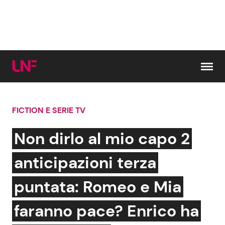
Vai al contenuto
FICTION E SERIE TV
Cerca:
Non dirlo al mio capo 2
News e Cronaca
Gossip e TV
anticipazioni terza
Attualità Italiana
Bellezze VIP
puntata: Romeo e Mia
Dal Mondo
Coppie VIP
faranno pace? Enrico ha