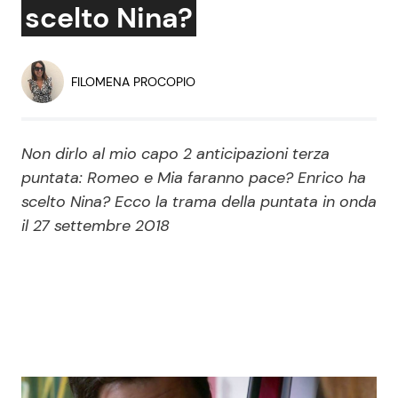
scelto Nina?
Economia
Fiction e Serie TV
Persone Scomparse
Programmi TV
FILOMENA PROCOPIO
Politica
Reality e Talent
Non dirlo al mio capo 2 anticipazioni terza
Soap Opera
puntata: Romeo e Mia faranno pace? Enrico ha
scelto Nina? Ecco la trama della puntata in onda
il 27 settembre 2018
ShowBiz
Social News
News Cinema
News dal mondo
News Musica
News Spettacolo