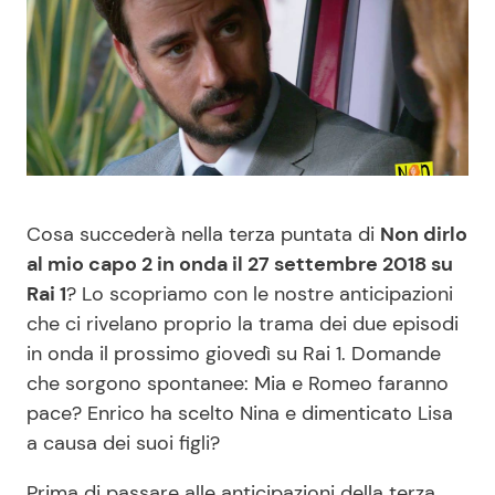
Benessere
Cucina e Ricette
Casa
Consigli di Cucina
Moda e Style
Dolci
Mondo Mamma
Le Ricette in TV
Cosa succederà nella terza puntata di
Non dirlo
al mio capo 2 in onda il 27 settembre 2018 su
News benessere
Primi Piatti
Rai 1
? Lo scopriamo con le nostre anticipazioni
che ci rivelano proprio la trama dei due episodi
Salute
Ricette Facili e Veloci
in onda il prossimo giovedì su Rai 1. Domande
che sorgono spontanee: Mia e Romeo faranno
Viaggi e Turismo
Ricette Feste
pace? Enrico ha scelto Nina e dimenticato Lisa
a causa dei suoi figli?
Festività
Ricette per Bambini
Prima di passare alle anticipazioni della terza