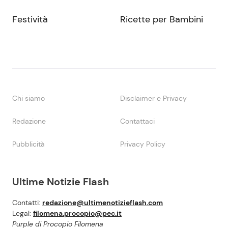
Festività
Ricette per Bambini
Chi siamo
Disclaimer e Privacy
Redazione
Contattaci
Pubblicità
Privacy Policy
Ultime Notizie Flash
Contatti:
redazione@ultimenotizieflash.com
Legal:
filomena.procopio@pec.it
Purple di Procopio Filomena