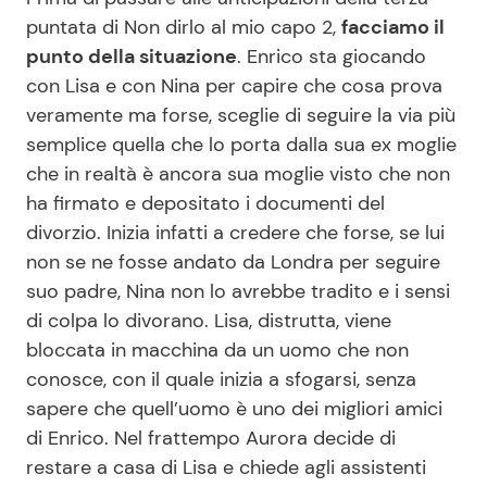
puntata di Non dirlo al mio capo 2,
facciamo il
punto della situazione
. Enrico sta giocando
Seguici
con Lisa e con Nina per capire che cosa prova
veramente ma forse, sceglie di seguire la via più
semplice quella che lo porta dalla sua ex moglie
che in realtà è ancora sua moglie visto che non
Info
ha firmato e depositato i documenti del
divorzio. Inizia infatti a credere che forse, se lui
Chi siamo
non se ne fosse andato da Londra per seguire
Disclaimer e Privacy
suo padre, Nina non lo avrebbe tradito e i sensi
di colpa lo divorano. Lisa, distrutta, viene
Redazione
bloccata in macchina da un uomo che non
Contattaci
conosce, con il quale inizia a sfogarsi, senza
Pubblicità
sapere che quell’uomo è uno dei migliori amici
di Enrico. Nel frattempo Aurora decide di
Privacy Policy
restare a casa di Lisa e chiede agli assistenti